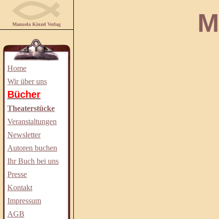
Manuela
Manuela Kinzel Verlag
Home
Wir über uns
Bücher
Theaterstücke
Veranstaltungen
Newsletter
Autoren buchen
Ihr Buch bei uns
Presse
Kontakt
Impressum
AGB