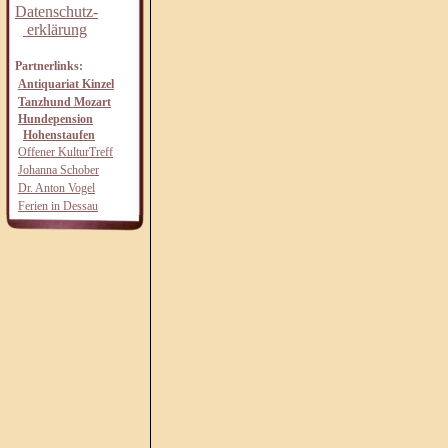
Datenschutz-
erklärung
Partnerlinks:
Antiquariat Kinzel
Tanzhund Mozart
Hundepension
Hohenstaufen
Offener KulturTreff
Johanna Schober
Dr. Anton Vogel
Ferien in Dessau