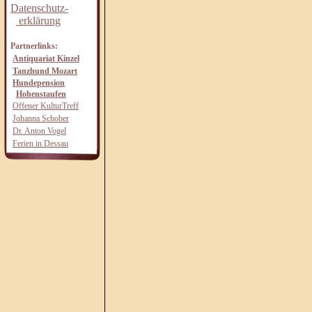
Datenschutz-
erklärung
Partnerlinks:
Antiquariat Kinzel
Tanzhund Mozart
Hundepension
Hohenstaufen
Offener KulturTreff
Johanna Schober
Dr. Anton Vogel
Ferien in Dessau