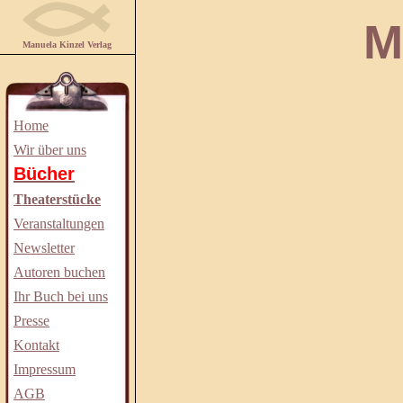
Manuela
Manuela Kinzel Verlag
Home
Wir über uns
Bücher
Theaterstücke
Veranstaltungen
Newsletter
Autoren buchen
Ihr Buch bei uns
Presse
Kontakt
Impressum
AGB