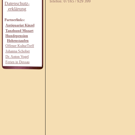
Telefon: 07165 / 929 399
Datenschutz-
erklärung
Partnerlinks:
Antiquariat Kinzel
Tanzhund Mozart
Hundepension
Hohenstaufen
Offener KulturTreff
Johanna Schober
Dr. Anton Vogel
Ferien in Dessau