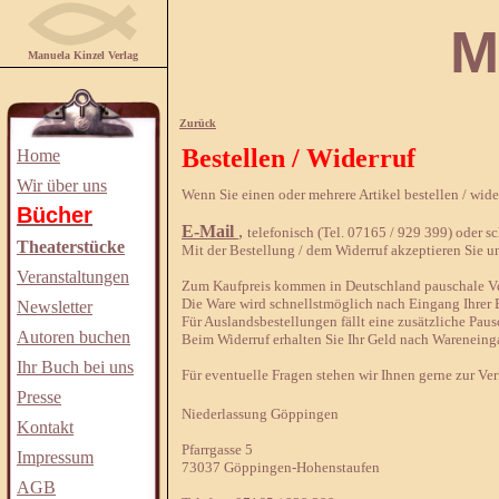
Manuela
Manuela Kinzel Verlag
Zurück
Bestellen / Widerruf
Home
Wir über uns
Wenn Sie einen oder mehrere Artikel bestellen / wid
Bücher
E-Mail
,
telefonisch (Tel. 07165 / 929 399) oder sch
Theaterstücke
Mit der Bestellung / dem Widerruf akzeptieren Sie u
Veranstaltungen
Zum Kaufpreis kommen in Deutschland pauschale Ver
Die Ware wird schnellstmöglich nach Eingang Ihrer B
Newsletter
Für Auslandsbestellungen fällt eine zusätzliche Paus
Autoren buchen
Beim Widerruf erhalten Sie Ihr Geld nach Wareneing
Ihr Buch bei uns
Für eventuelle Fragen stehen wir Ihnen gerne zur Ve
Presse
Niederlassung Göppingen
Kontakt
Pfarrgasse 5
Impressum
73037 Göppingen-Hohenstaufen
AGB