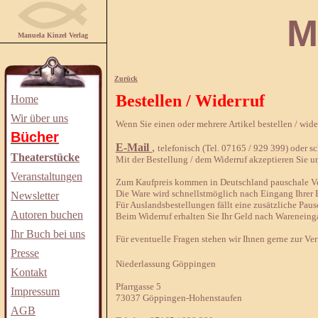
Manuela
Manuela Kinzel Verlag
Zurück
Bestellen / Widerruf
Home
Wir über uns
Wenn Sie einen oder mehrere Artikel bestellen / wid
Bücher
E-Mail
,
telefonisch (Tel. 07165 / 929 399) oder sch
Theaterstücke
Mit der Bestellung / dem Widerruf akzeptieren Sie u
Veranstaltungen
Zum Kaufpreis kommen in Deutschland pauschale Ver
Die Ware wird schnellstmöglich nach Eingang Ihrer B
Newsletter
Für Auslandsbestellungen fällt eine zusätzliche Paus
Autoren buchen
Beim Widerruf erhalten Sie Ihr Geld nach Wareneing
Ihr Buch bei uns
Für eventuelle Fragen stehen wir Ihnen gerne zur Ve
Presse
Niederlassung Göppingen
Kontakt
Pfarrgasse 5
Impressum
73037 Göppingen-Hohenstaufen
AGB