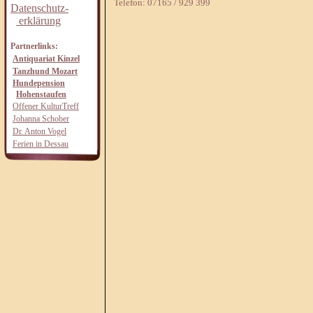
Telefon: 07165 / 929 399
Datenschutz-
erklärung
Partnerlinks:
Antiquariat Kinzel
Tanzhund Mozart
Hundepension
Hohenstaufen
Offener KulturTreff
Johanna Schober
Dr. Anton Vogel
Ferien in Dessau