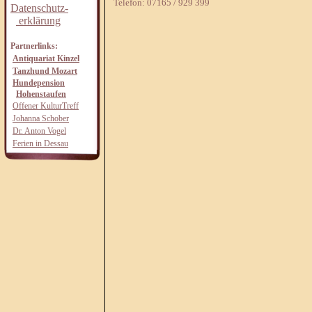
Telefon: 07165 / 929 399
Datenschutz-
erklärung
Partnerlinks:
Antiquariat Kinzel
Tanzhund Mozart
Hundepension
Hohenstaufen
Offener KulturTreff
Johanna Schober
Dr. Anton Vogel
Ferien in Dessau