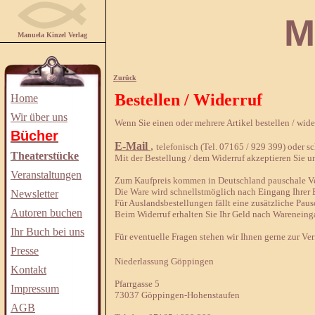
Manuela
Manuela Kinzel Verlag
Zurück
Bestellen / Widerruf
Home
Wir über uns
Wenn Sie einen oder mehrere Artikel bestellen / wid
Bücher
E-Mail
,
telefonisch (Tel. 07165 / 929 399) oder sch
Theaterstücke
Mit der Bestellung / dem Widerruf akzeptieren Sie u
Veranstaltungen
Zum Kaufpreis kommen in Deutschland pauschale Ver
Die Ware wird schnellstmöglich nach Eingang Ihrer B
Newsletter
Für Auslandsbestellungen fällt eine zusätzliche Paus
Autoren buchen
Beim Widerruf erhalten Sie Ihr Geld nach Wareneing
Ihr Buch bei uns
Für eventuelle Fragen stehen wir Ihnen gerne zur Ve
Presse
Niederlassung Göppingen
Kontakt
Pfarrgasse 5
Impressum
73037 Göppingen-Hohenstaufen
AGB