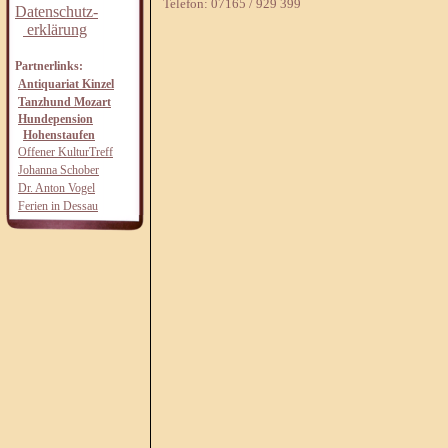
Telefon: 07165 / 929 399
Datenschutz-
erklärung
Partnerlinks:
Antiquariat Kinzel
Tanzhund Mozart
Hundepension
Hohenstaufen
Offener KulturTreff
Johanna Schober
Dr. Anton Vogel
Ferien in Dessau