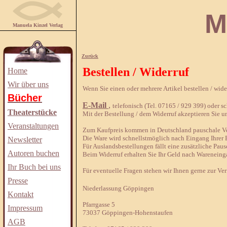
Manuela
Manuela Kinzel Verlag
Zurück
Bestellen / Widerruf
Home
Wir über uns
Wenn Sie einen oder mehrere Artikel bestellen / wid
Bücher
E-Mail
,
telefonisch (Tel. 07165 / 929 399) oder sch
Theaterstücke
Mit der Bestellung / dem Widerruf akzeptieren Sie u
Veranstaltungen
Zum Kaufpreis kommen in Deutschland pauschale Ver
Die Ware wird schnellstmöglich nach Eingang Ihrer B
Newsletter
Für Auslandsbestellungen fällt eine zusätzliche Paus
Autoren buchen
Beim Widerruf erhalten Sie Ihr Geld nach Wareneing
Ihr Buch bei uns
Für eventuelle Fragen stehen wir Ihnen gerne zur Ve
Presse
Niederlassung Göppingen
Kontakt
Pfarrgasse 5
Impressum
73037 Göppingen-Hohenstaufen
AGB