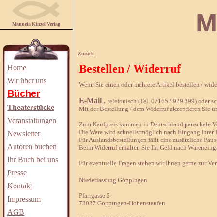
Manuela
Manuela Kinzel Verlag
Zurück
Bestellen / Widerruf
Home
Wir über uns
Wenn Sie einen oder mehrere Artikel bestellen / wid
Bücher
E-Mail
,
telefonisch (Tel. 07165 / 929 399) oder sch
Theaterstücke
Mit der Bestellung / dem Widerruf akzeptieren Sie u
Veranstaltungen
Zum Kaufpreis kommen in Deutschland pauschale Ver
Die Ware wird schnellstmöglich nach Eingang Ihrer B
Newsletter
Für Auslandsbestellungen fällt eine zusätzliche Paus
Autoren buchen
Beim Widerruf erhalten Sie Ihr Geld nach Wareneing
Ihr Buch bei uns
Für eventuelle Fragen stehen wir Ihnen gerne zur Ve
Presse
Niederlassung Göppingen
Kontakt
Pfarrgasse 5
Impressum
73037 Göppingen-Hohenstaufen
AGB