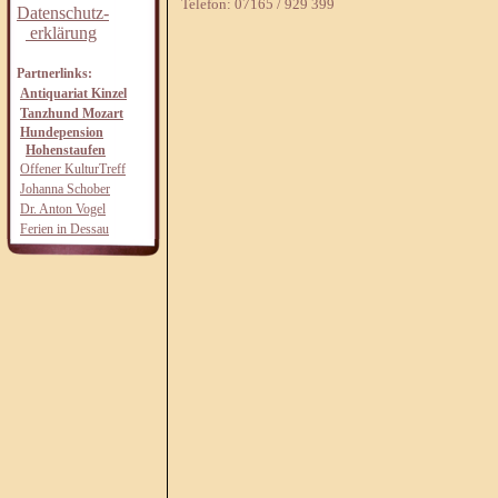
Telefon: 07165 / 929 399
Datenschutz-
erklärung
Partnerlinks:
Antiquariat Kinzel
Tanzhund Mozart
Hundepension
Hohenstaufen
Offener KulturTreff
Johanna Schober
Dr. Anton Vogel
Ferien in Dessau