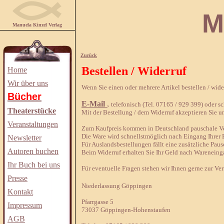
Manuela
Manuela Kinzel Verlag
Zurück
Bestellen / Widerruf
Home
Wir über uns
Wenn Sie einen oder mehrere Artikel bestellen / wid
Bücher
E-Mail
,
telefonisch (Tel. 07165 / 929 399) oder sch
Theaterstücke
Mit der Bestellung / dem Widerruf akzeptieren Sie u
Veranstaltungen
Zum Kaufpreis kommen in Deutschland pauschale Ver
Die Ware wird schnellstmöglich nach Eingang Ihrer B
Newsletter
Für Auslandsbestellungen fällt eine zusätzliche Paus
Autoren buchen
Beim Widerruf erhalten Sie Ihr Geld nach Wareneing
Ihr Buch bei uns
Für eventuelle Fragen stehen wir Ihnen gerne zur Ve
Presse
Niederlassung Göppingen
Kontakt
Pfarrgasse 5
Impressum
73037 Göppingen-Hohenstaufen
AGB