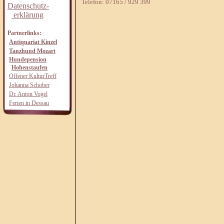
Telefon: 07165 / 929 399
Datenschutz-
erklärung
Partnerlinks:
Antiquariat Kinzel
Tanzhund Mozart
Hundepension
Hohenstaufen
Offener KulturTreff
Johanna Schober
Dr. Anton Vogel
Ferien in Dessau