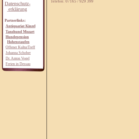
Telefon: 07165 / 929 399
Datenschutz-
erklärung
Partnerlinks:
Antiquariat Kinzel
Tanzhund Mozart
Hundepension
Hohenstaufen
Offener KulturTreff
Johanna Schober
Dr. Anton Vogel
Ferien in Dessau