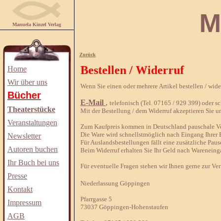
Manuela
Manuela Kinzel Verlag
Zurück
Bestellen / Widerruf
Home
Wir über uns
Wenn Sie einen oder mehrere Artikel bestellen / wid
Bücher
E-Mail
,
telefonisch (Tel. 07165 / 929 399) oder sch
Theaterstücke
Mit der Bestellung / dem Widerruf akzeptieren Sie u
Veranstaltungen
Zum Kaufpreis kommen in Deutschland pauschale Ver
Die Ware wird schnellstmöglich nach Eingang Ihrer B
Newsletter
Für Auslandsbestellungen fällt eine zusätzliche Paus
Autoren buchen
Beim Widerruf erhalten Sie Ihr Geld nach Wareneing
Ihr Buch bei uns
Für eventuelle Fragen stehen wir Ihnen gerne zur Ve
Presse
Niederlassung Göppingen
Kontakt
Pfarrgasse 5
Impressum
73037 Göppingen-Hohenstaufen
AGB