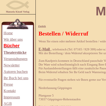
Manuela
Manuela Kinzel Verlag
Zurück
Bestellen / Widerruf
Home
Wir über uns
Wenn Sie einen oder mehrere Artikel bestellen / wid
Bücher
E-Mail
,
telefonisch (Tel. 07165 / 929 399) oder sch
Theaterstücke
Mit der Bestellung / dem Widerruf akzeptieren Sie u
Veranstaltungen
Zum Kaufpreis kommen in Deutschland pauschale Ver
Die Ware wird schnellstmöglich nach Eingang Ihrer B
Newsletter
Für Auslandsbestellungen fällt eine zusätzliche Paus
Autoren buchen
Beim Widerruf erhalten Sie Ihr Geld nach Wareneing
Ihr Buch bei uns
Für eventuelle Fragen stehen wir Ihnen gerne zur Ve
Presse
Niederlassung Göppingen
Kontakt
Pfarrgasse 5
Impressum
73037 Göppingen-Hohenstaufen
AGB