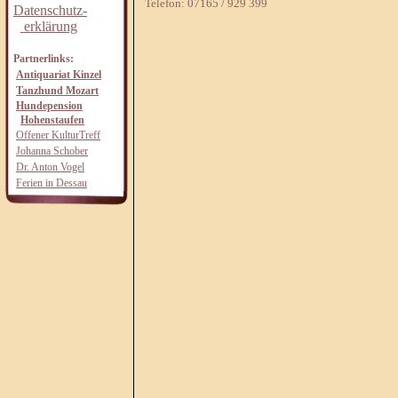
Telefon: 07165 / 929 399
Datenschutz-
erklärung
Partnerlinks:
Antiquariat Kinzel
Tanzhund Mozart
Hundepension
Hohenstaufen
Offener KulturTreff
Johanna Schober
Dr. Anton Vogel
Ferien in Dessau