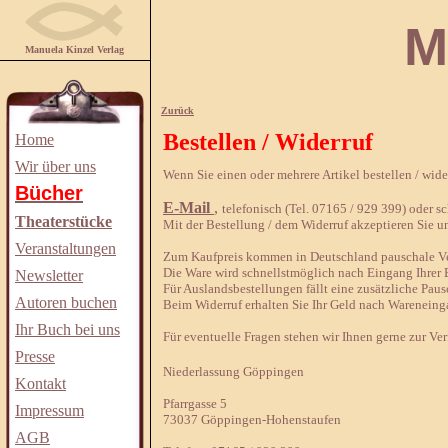
Manuela
Manuela Kinzel Verlag
Zurück
Bestellen / Widerruf
Home
Wir über uns
Wenn Sie einen oder mehrere Artikel bestellen / wid
Bücher
E-Mail
,
telefonisch (Tel. 07165 / 929 399) oder sch
Theaterstücke
Mit der Bestellung / dem Widerruf akzeptieren Sie u
Veranstaltungen
Zum Kaufpreis kommen in Deutschland pauschale Ver
Die Ware wird schnellstmöglich nach Eingang Ihrer B
Newsletter
Für Auslandsbestellungen fällt eine zusätzliche Paus
Autoren buchen
Beim Widerruf erhalten Sie Ihr Geld nach Wareneing
Ihr Buch bei uns
Für eventuelle Fragen stehen wir Ihnen gerne zur Ve
Presse
Niederlassung Göppingen
Kontakt
Pfarrgasse 5
Impressum
73037 Göppingen-Hohenstaufen
AGB