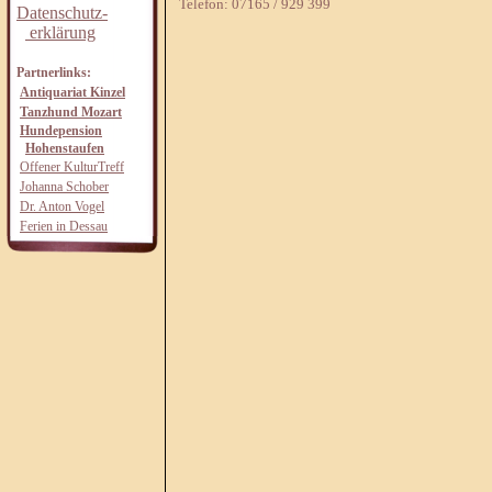
Telefon: 07165 / 929 399
Datenschutz-
erklärung
Partnerlinks:
Antiquariat Kinzel
Tanzhund Mozart
Hundepension
Hohenstaufen
Offener KulturTreff
Johanna Schober
Dr. Anton Vogel
Ferien in Dessau