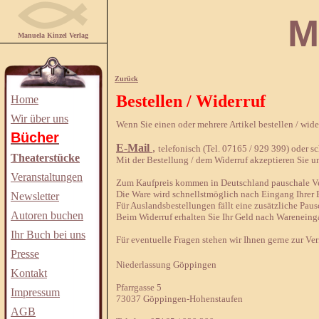
Manuela
Manuela Kinzel Verlag
Zurück
Bestellen / Widerruf
Home
Wir über uns
Wenn Sie einen oder mehrere Artikel bestellen / wid
Bücher
E-Mail
,
telefonisch (Tel. 07165 / 929 399) oder sch
Theaterstücke
Mit der Bestellung / dem Widerruf akzeptieren Sie u
Veranstaltungen
Zum Kaufpreis kommen in Deutschland pauschale Ver
Die Ware wird schnellstmöglich nach Eingang Ihrer B
Newsletter
Für Auslandsbestellungen fällt eine zusätzliche Paus
Autoren buchen
Beim Widerruf erhalten Sie Ihr Geld nach Wareneing
Ihr Buch bei uns
Für eventuelle Fragen stehen wir Ihnen gerne zur Ve
Presse
Niederlassung Göppingen
Kontakt
Pfarrgasse 5
Impressum
73037 Göppingen-Hohenstaufen
AGB