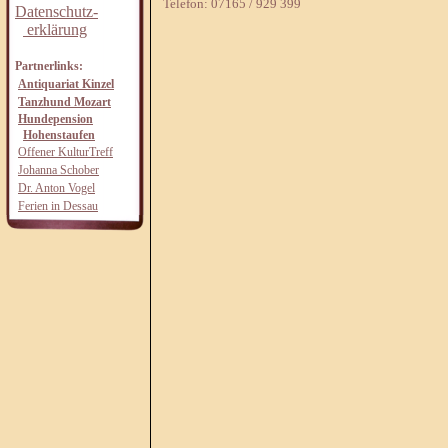
Telefon: 07165 / 929 399
Datenschutz-
erklärung
Partnerlinks:
Antiquariat Kinzel
Tanzhund Mozart
Hundepension
Hohenstaufen
Offener KulturTreff
Johanna Schober
Dr. Anton Vogel
Ferien in Dessau