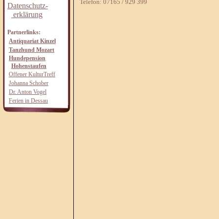
Telefon: 07165 / 929 399
Datenschutz-
erklärung
Partnerlinks:
Antiquariat Kinzel
Tanzhund Mozart
Hundepension
Hohenstaufen
Offener KulturTreff
Johanna Schober
Dr. Anton Vogel
Ferien in Dessau