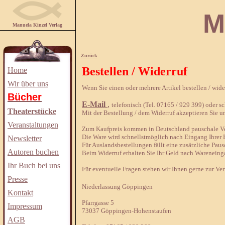
Manuela
Manuela Kinzel Verlag
Zurück
Bestellen / Widerruf
Home
Wir über uns
Wenn Sie einen oder mehrere Artikel bestellen / wid
Bücher
E-Mail
,
telefonisch (Tel. 07165 / 929 399) oder sch
Theaterstücke
Mit der Bestellung / dem Widerruf akzeptieren Sie u
Veranstaltungen
Zum Kaufpreis kommen in Deutschland pauschale Ver
Die Ware wird schnellstmöglich nach Eingang Ihrer B
Newsletter
Für Auslandsbestellungen fällt eine zusätzliche Paus
Autoren buchen
Beim Widerruf erhalten Sie Ihr Geld nach Wareneing
Ihr Buch bei uns
Für eventuelle Fragen stehen wir Ihnen gerne zur Ve
Presse
Niederlassung Göppingen
Kontakt
Pfarrgasse 5
Impressum
73037 Göppingen-Hohenstaufen
AGB