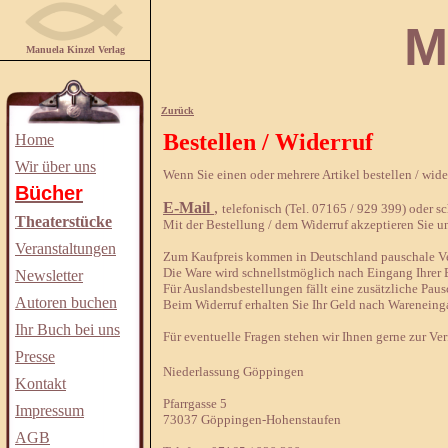
Manuela
Manuela Kinzel Verlag
Zurück
Bestellen / Widerruf
Home
Wir über uns
Wenn Sie einen oder mehrere Artikel bestellen / wid
Bücher
E-Mail
,
telefonisch (Tel. 07165 / 929 399) oder sch
Theaterstücke
Mit der Bestellung / dem Widerruf akzeptieren Sie u
Veranstaltungen
Zum Kaufpreis kommen in Deutschland pauschale Ver
Die Ware wird schnellstmöglich nach Eingang Ihrer B
Newsletter
Für Auslandsbestellungen fällt eine zusätzliche Paus
Autoren buchen
Beim Widerruf erhalten Sie Ihr Geld nach Wareneing
Ihr Buch bei uns
Für eventuelle Fragen stehen wir Ihnen gerne zur Ve
Presse
Niederlassung Göppingen
Kontakt
Pfarrgasse 5
Impressum
73037 Göppingen-Hohenstaufen
AGB