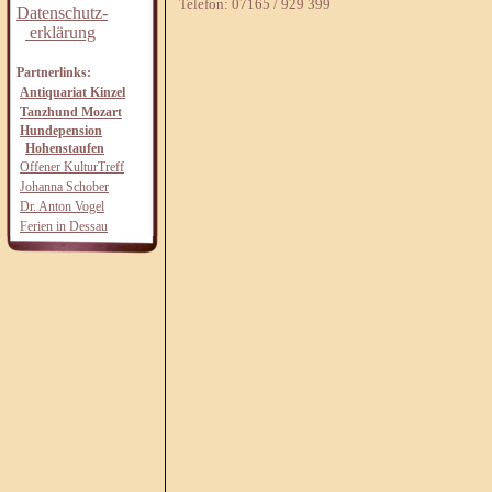
Telefon: 07165 / 929 399
Datenschutz-
erklärung
Partnerlinks:
Antiquariat Kinzel
Tanzhund Mozart
Hundepension
Hohenstaufen
Offener KulturTreff
Johanna Schober
Dr. Anton Vogel
Ferien in Dessau