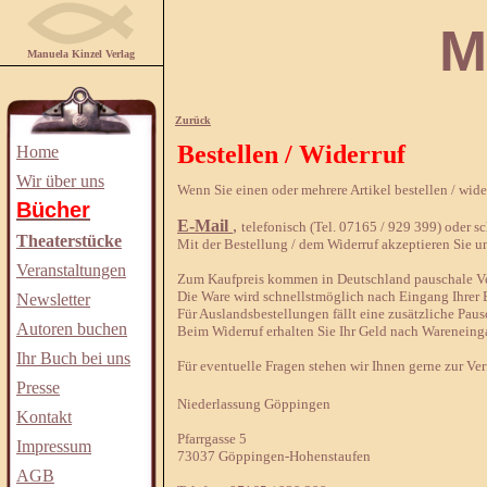
Manuela
Manuela Kinzel Verlag
Zurück
Bestellen / Widerruf
Home
Wir über uns
Wenn Sie einen oder mehrere Artikel bestellen / wid
Bücher
E-Mail
,
telefonisch (Tel. 07165 / 929 399) oder sch
Theaterstücke
Mit der Bestellung / dem Widerruf akzeptieren Sie u
Veranstaltungen
Zum Kaufpreis kommen in Deutschland pauschale Ver
Die Ware wird schnellstmöglich nach Eingang Ihrer B
Newsletter
Für Auslandsbestellungen fällt eine zusätzliche Paus
Autoren buchen
Beim Widerruf erhalten Sie Ihr Geld nach Wareneing
Ihr Buch bei uns
Für eventuelle Fragen stehen wir Ihnen gerne zur Ve
Presse
Niederlassung Göppingen
Kontakt
Pfarrgasse 5
Impressum
73037 Göppingen-Hohenstaufen
AGB