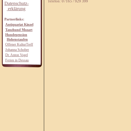
Telefon: 07165 / 929 399
Datenschutz-
erklärung
Partnerlinks:
Antiquariat Kinzel
Tanzhund Mozart
Hundepension
Hohenstaufen
Offener KulturTreff
Johanna Schober
Dr. Anton Vogel
Ferien in Dessau