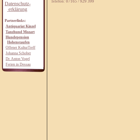
Telefon: 07165 / 929 399
Datenschutz-
erklärung
Partnerlinks:
Antiquariat Kinzel
Tanzhund Mozart
Hundepension
Hohenstaufen
Offener KulturTreff
Johanna Schober
Dr. Anton Vogel
Ferien in Dessau