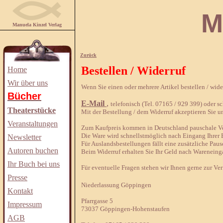
Manuela
Manuela Kinzel Verlag
Zurück
Bestellen / Widerruf
Home
Wir über uns
Wenn Sie einen oder mehrere Artikel bestellen / wid
Bücher
E-Mail
,
telefonisch (Tel. 07165 / 929 399) oder sch
Theaterstücke
Mit der Bestellung / dem Widerruf akzeptieren Sie u
Veranstaltungen
Zum Kaufpreis kommen in Deutschland pauschale Ver
Die Ware wird schnellstmöglich nach Eingang Ihrer B
Newsletter
Für Auslandsbestellungen fällt eine zusätzliche Paus
Autoren buchen
Beim Widerruf erhalten Sie Ihr Geld nach Wareneing
Ihr Buch bei uns
Für eventuelle Fragen stehen wir Ihnen gerne zur Ve
Presse
Niederlassung Göppingen
Kontakt
Pfarrgasse 5
Impressum
73037 Göppingen-Hohenstaufen
AGB