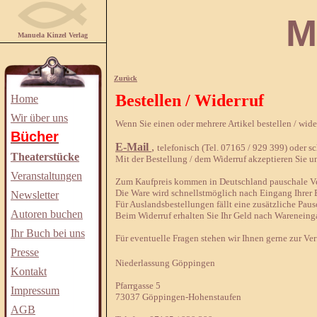
Manuela
Manuela Kinzel Verlag
Zurück
Bestellen / Widerruf
Home
Wir über uns
Wenn Sie einen oder mehrere Artikel bestellen / wid
Bücher
E-Mail
,
telefonisch (Tel. 07165 / 929 399) oder sch
Theaterstücke
Mit der Bestellung / dem Widerruf akzeptieren Sie u
Veranstaltungen
Zum Kaufpreis kommen in Deutschland pauschale Ver
Die Ware wird schnellstmöglich nach Eingang Ihrer B
Newsletter
Für Auslandsbestellungen fällt eine zusätzliche Paus
Autoren buchen
Beim Widerruf erhalten Sie Ihr Geld nach Wareneing
Ihr Buch bei uns
Für eventuelle Fragen stehen wir Ihnen gerne zur Ve
Presse
Niederlassung Göppingen
Kontakt
Pfarrgasse 5
Impressum
73037 Göppingen-Hohenstaufen
AGB