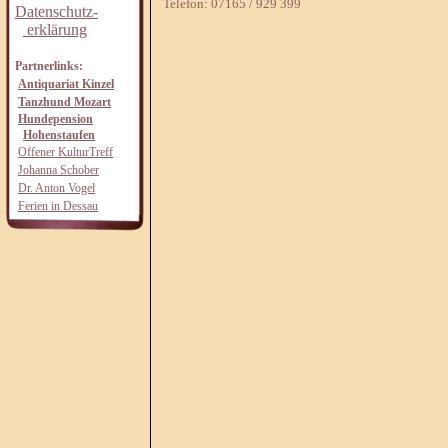
Telefon: 07165 / 929 399
Datenschutz-
erklärung
Partnerlinks:
Antiquariat Kinzel
Tanzhund Mozart
Hundepension
Hohenstaufen
Offener KulturTreff
Johanna Schober
Dr. Anton Vogel
Ferien in Dessau