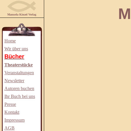
Manuela
Manuela Kinzel Verlag
Home
Wir über uns
Bücher
Theaterstücke
Veranstaltungen
Newsletter
Autoren buchen
Ihr Buch bei uns
Presse
Kontakt
Impressum
AGB