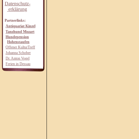
Datenschutz-
erklärung
Partnerlinks:
Antiquariat Kinzel
Tanzhund Mozart
Hundepension
Hohenstaufen
Offener KulturTreff
Johanna Schober
Dr. Anton Vogel
Ferien in Dessau