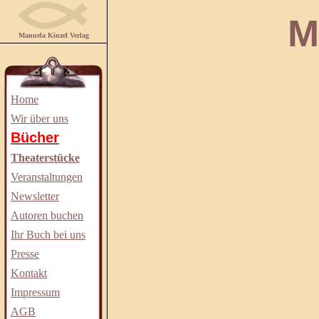
Manuela
Manuela Kinzel Verlag
Home
Wir über uns
Bücher
Theaterstücke
Veranstaltungen
Newsletter
Autoren buchen
Ihr Buch bei uns
Presse
Kontakt
Impressum
AGB