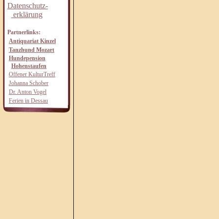
Datenschutz-
erklärung
Partnerlinks:
Antiquariat Kinzel
Tanzhund Mozart
Hundepension
Hohenstaufen
Offener KulturTreff
Johanna Schober
Dr. Anton Vogel
Ferien in Dessau