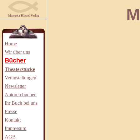
Manuela
Manuela Kinzel Verlag
Home
Wir über uns
Bücher
Theaterstücke
Veranstaltungen
Newsletter
Autoren buchen
Ihr Buch bei uns
Presse
Kontakt
Impressum
AGB