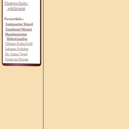
Datenschutz-
erklärung
Partnerlinks:
Antiquariat Kinzel
Tanzhund Mozart
Hundepension
Hohenstaufen
Offener KulturTreff
Johanna Schober
Dr. Anton Vogel
Ferien in Dessau