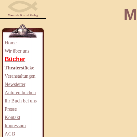
Manuela
Manuela Kinzel Verlag
Home
Wir über uns
Bücher
Theaterstücke
Veranstaltungen
Newsletter
Autoren buchen
Ihr Buch bei uns
Presse
Kontakt
Impressum
AGB