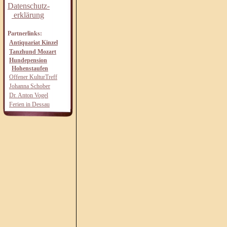
Datenschutz-
erklärung
Partnerlinks:
Antiquariat Kinzel
Tanzhund Mozart
Hundepension
Hohenstaufen
Offener KulturTreff
Johanna Schober
Dr. Anton Vogel
Ferien in Dessau