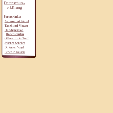
Datenschutz-
erklärung
Partnerlinks:
Antiquariat Kinzel
Tanzhund Mozart
Hundepension
Hohenstaufen
Offener KulturTreff
Johanna Schober
Dr. Anton Vogel
Ferien in Dessau