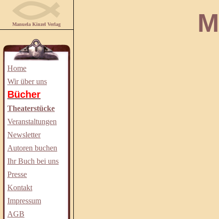
Manuela
Manuela Kinzel Verlag
Home
Wir über uns
Bücher
Theaterstücke
Veranstaltungen
Newsletter
Autoren buchen
Ihr Buch bei uns
Presse
Kontakt
Impressum
AGB