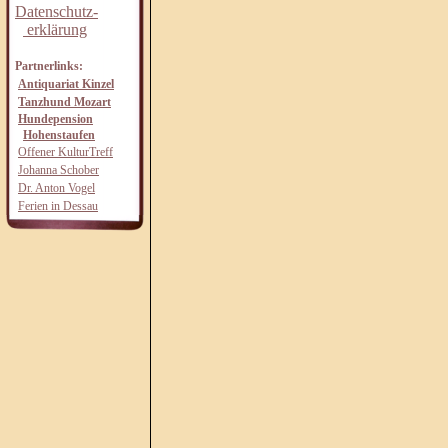
Datenschutz-
erklärung
Partnerlinks:
Antiquariat Kinzel
Tanzhund Mozart
Hundepension
Hohenstaufen
Offener KulturTreff
Johanna Schober
Dr. Anton Vogel
Ferien in Dessau