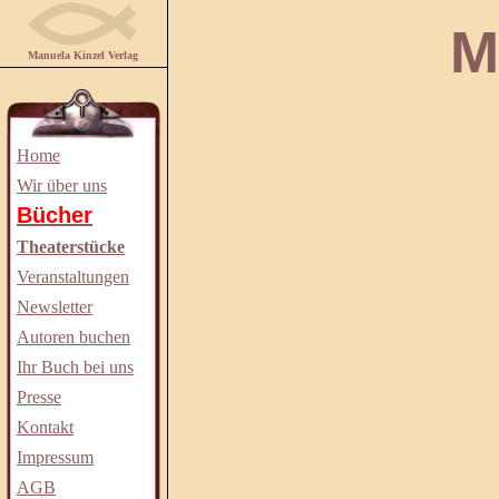
Manuela
Manuela Kinzel Verlag
Home
Wir über uns
Bücher
Theaterstücke
Veranstaltungen
Newsletter
Autoren buchen
Ihr Buch bei uns
Presse
Kontakt
Impressum
AGB