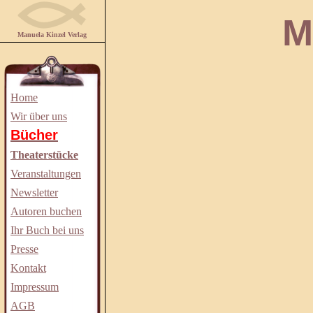
Manuela
Manuela Kinzel Verlag
Home
Wir über uns
Bücher
Theaterstücke
Veranstaltungen
Newsletter
Autoren buchen
Ihr Buch bei uns
Presse
Kontakt
Impressum
AGB