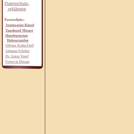
Datenschutz-
erklärung
Partnerlinks:
Antiquariat Kinzel
Tanzhund Mozart
Hundepension
Hohenstaufen
Offener KulturTreff
Johanna Schober
Dr. Anton Vogel
Ferien in Dessau