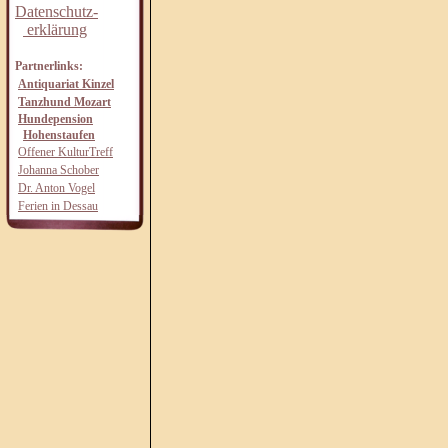
Datenschutz-
erklärung
Partnerlinks:
Antiquariat Kinzel
Tanzhund Mozart
Hundepension
Hohenstaufen
Offener KulturTreff
Johanna Schober
Dr. Anton Vogel
Ferien in Dessau