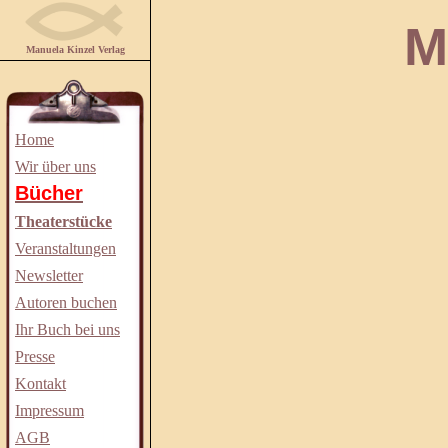
Manuela
Manuela Kinzel Verlag
Home
Wir über uns
Bücher
Theaterstücke
Veranstaltungen
Newsletter
Autoren buchen
Ihr Buch bei uns
Presse
Kontakt
Impressum
AGB