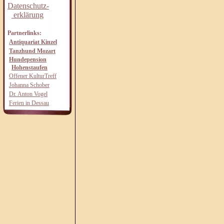
Datenschutz-
erklärung
Partnerlinks:
Antiquariat Kinzel
Tanzhund Mozart
Hundepension
Hohenstaufen
Offener KulturTreff
Johanna Schober
Dr. Anton Vogel
Ferien in Dessau