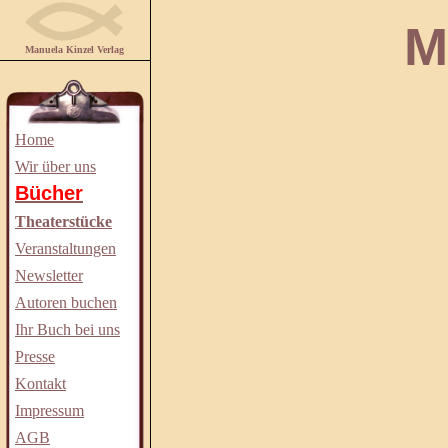
Manuela
Manuela Kinzel Verlag
Home
Wir über uns
Bücher
Theaterstücke
Veranstaltungen
Newsletter
Autoren buchen
Ihr Buch bei uns
Presse
Kontakt
Impressum
AGB