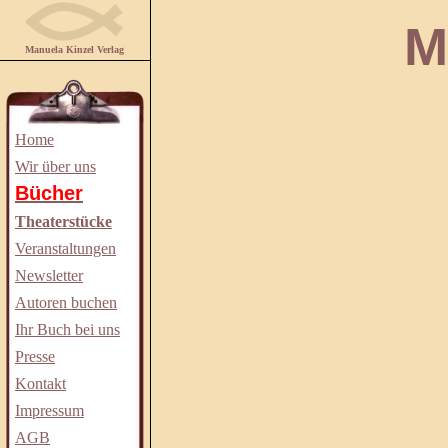
Manuela
Manuela Kinzel Verlag
Home
Wir über uns
Bücher
Theaterstücke
Veranstaltungen
Newsletter
Autoren buchen
Ihr Buch bei uns
Presse
Kontakt
Impressum
AGB