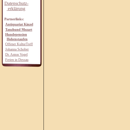
Datenschutz-
erklärung
Partnerlinks:
Antiquariat Kinzel
Tanzhund Mozart
Hundepension
Hohenstaufen
Offener KulturTreff
Johanna Schober
Dr. Anton Vogel
Ferien in Dessau