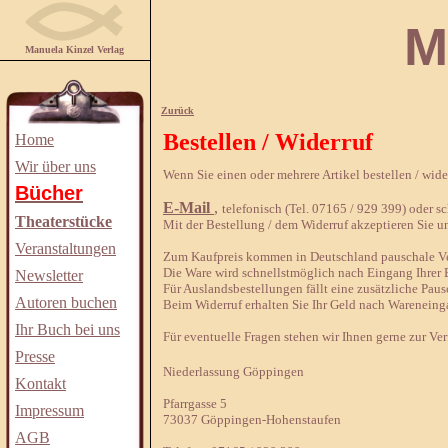
Manuela
Manuela Kinzel Verlag
Zurück
Bestellen / Widerruf
Home
Wir über uns
Wenn Sie einen oder mehrere Artikel bestellen / wid
Bücher
E-Mail
,
telefonisch (Tel. 07165 / 929 399) oder sch
Theaterstücke
Mit der Bestellung / dem Widerruf akzeptieren Sie u
Veranstaltungen
Zum Kaufpreis kommen in Deutschland pauschale Ver
Die Ware wird schnellstmöglich nach Eingang Ihrer B
Newsletter
Für Auslandsbestellungen fällt eine zusätzliche Paus
Autoren buchen
Beim Widerruf erhalten Sie Ihr Geld nach Wareneing
Ihr Buch bei uns
Für eventuelle Fragen stehen wir Ihnen gerne zur Ve
Presse
Niederlassung Göppingen
Kontakt
Pfarrgasse 5
Impressum
73037 Göppingen-Hohenstaufen
AGB