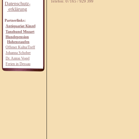
Telefon: 07165 / 929 399
Datenschutz-
erklärung
Partnerlinks:
Antiquariat Kinzel
Tanzhund Mozart
Hundepension
Hohenstaufen
Offener KulturTreff
Johanna Schober
Dr. Anton Vogel
Ferien in Dessau