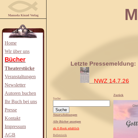
Manuela
Manuela Kinzel Verlag
Home
Wir über uns
Bücher
Letzte Pressemeldung:
Theaterstücke
Veranstaltungen
NWZ 14.7.26
Newsletter
Autoren buchen
Zurück
Suche:
Ihr Buch bei uns
Presse
Neuerscheinungen
Kontakt
Alle Bücher anzeigen
Impressum
als E-Book erhältlich
AGB
Belletristik