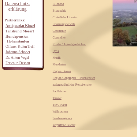
Datenschutz-
Bildband
erklärung
Biographie
Christliche Literatur
Partnerlinks:
Erfahrungsberichte
Antiquariat Kinzel
Tanzhund Mozart
Geschichte
Hundepension
Gesundheit
Hohenstaufen
Kinder / Jugendgeschichten
Offener KulturTreff
Lyrik
Johanna Schober
Dr. Anton Vogel
Musik
Ferien in Dessau
Mundarten
Region Dessau
Region Göppingen / Hohenstaufen
außergewöhnliche Reiseberichte
Sachbücher
Theater
Tier / Natur
Weihnachten
Sonderangebote
Vergriffene Bücher