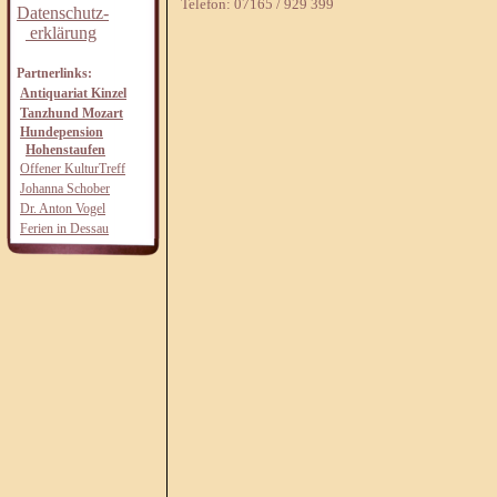
Telefon: 07165 / 929 399
Datenschutz-
erklärung
Partnerlinks:
Antiquariat Kinzel
Tanzhund Mozart
Hundepension
Hohenstaufen
Offener KulturTreff
Johanna Schober
Dr. Anton Vogel
Ferien in Dessau