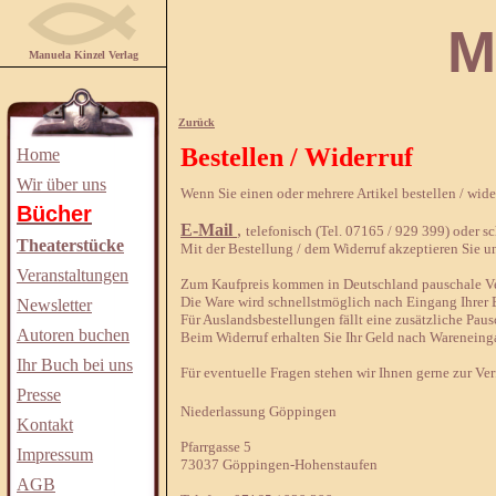
Manuela
Manuela Kinzel Verlag
Zurück
Bestellen / Widerruf
Home
Wir über uns
Wenn Sie einen oder mehrere Artikel bestellen / wid
Bücher
E-Mail
,
telefonisch (Tel. 07165 / 929 399) oder sch
Theaterstücke
Mit der Bestellung / dem Widerruf akzeptieren Sie u
Veranstaltungen
Zum Kaufpreis kommen in Deutschland pauschale Ver
Die Ware wird schnellstmöglich nach Eingang Ihrer B
Newsletter
Für Auslandsbestellungen fällt eine zusätzliche Paus
Autoren buchen
Beim Widerruf erhalten Sie Ihr Geld nach Wareneing
Ihr Buch bei uns
Für eventuelle Fragen stehen wir Ihnen gerne zur Ve
Presse
Niederlassung Göppingen
Kontakt
Pfarrgasse 5
Impressum
73037 Göppingen-Hohenstaufen
AGB