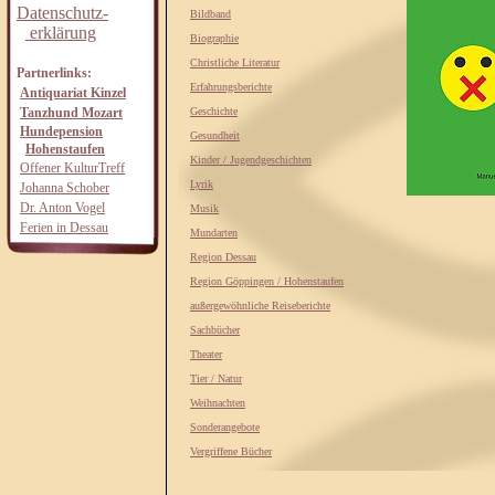
Datenschutz-
Bildband
erklärung
Biographie
Christliche Literatur
Partnerlinks:
Erfahrungsberichte
Antiquariat Kinzel
Tanzhund Mozart
Geschichte
Hundepension
Gesundheit
Hohenstaufen
Kinder / Jugendgeschichten
Offener KulturTreff
Lyrik
Johanna Schober
Dr. Anton Vogel
Musik
Ferien in Dessau
Mundarten
Region Dessau
Region Göppingen / Hohenstaufen
außergewöhnliche Reiseberichte
Sachbücher
Theater
Tier / Natur
Weihnachten
Sonderangebote
Vergriffene Bücher