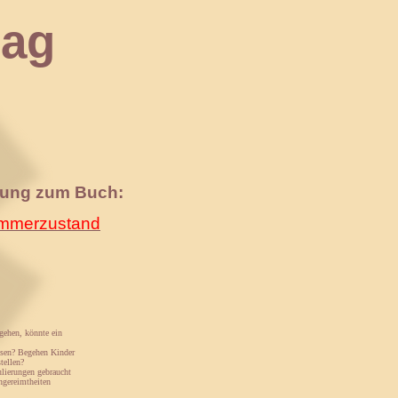
ag
nung zum Buch:
merzustand
 gehen, könnte ein
ssen? Begehen Kinder
tellen?
ulierungen gebraucht
ngereimtheiten