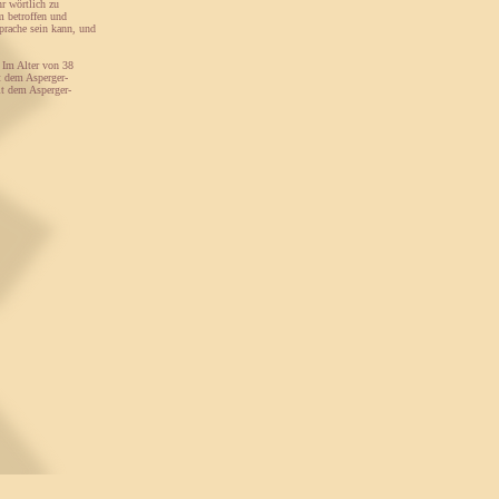
r wörtlich zu
m betroffen und
prache sein kann, und
. Im Alter von 38
t dem Asperger-
t dem Asperger-