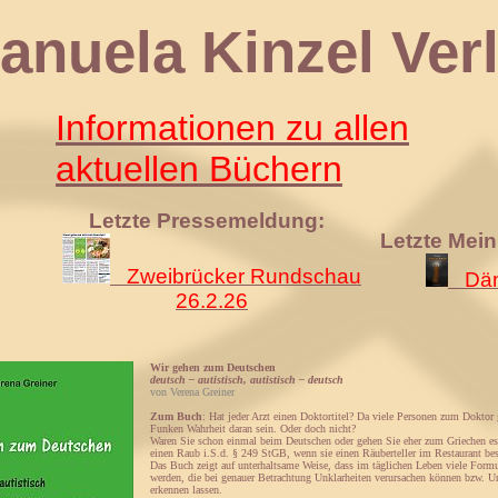
 Kinzel Verl
Informationen zu allen
aktuellen Büchern
Letzte Pressemeldung:
Letzte Mei
Zweibrücker Rundschau
Däm
26.2.26
Wir gehen zum Deutschen
deutsch – autistisch, autistisch – deutsch
von Verena Greiner
Zum Buch
: Hat jeder Arzt einen Doktortitel? Da viele Personen zum Doktor
Funken Wahrheit daran sein. Oder doch nicht?
Waren Sie schon einmal beim Deutschen oder gehen Sie eher zum Griechen e
einen Raub i.S.d. § 249 StGB, wenn sie einen Räuberteller im Restaurant bes
Das Buch zeigt auf unterhaltsame Weise, dass im täglichen Leben viele Form
werden, die bei genauer Betrachtung Unklarheiten verursachen können bzw. U
erkennen lassen.