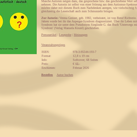
Manche Autisten neigen dazu, das gesprochene bzw. das geschriebene Wort seh
nehmen. Die Autorin ist selbst von einer Störung aus dem Autismus-Spektru
möchte daher mit diesem Buch zum Nachdenken anregen, wie vielschichtig S
gleichzeitig die Leserschaft auch zum Schmunzeln bringen.
Zur Autorin:
Verena Greiner, geb. 1982, verheiratet, ist von Beruf Richterin
Jahren wurde bei ihr das Asperger-Syndrom diagnostiziert. Über ihr Leben mi
Syndrom hat sie unter dem Pseudonym Sieglinde G. das Buch 'Unterwegs mi
Syndrom' (Verlag Manuela Kinzel) geschrieben.
Presseartikel
|
Leseprobe
|
Meinungen
Veranstaltungstipps
ISBN:
978-3-95544-193-7
Format:
12,8 x 19 cm
Info:
Softcover; 68 Seiten
Preis:
€
12.-
Erschienen:
Februar 2026
Bestellen
Autor buchen