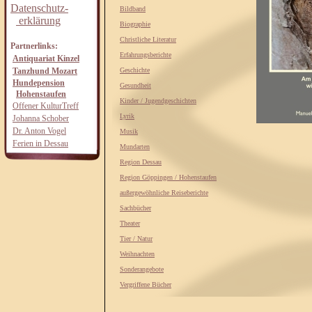
Datenschutz-
Bildband
erklärung
Biographie
Christliche Literatur
Partnerlinks:
Erfahrungsberichte
Antiquariat Kinzel
Tanzhund Mozart
Geschichte
Hundepension
Gesundheit
Hohenstaufen
Kinder / Jugendgeschichten
Offener KulturTreff
Lyrik
Johanna Schober
Dr. Anton Vogel
Musik
Ferien in Dessau
Mundarten
Region Dessau
Region Göppingen / Hohenstaufen
außergewöhnliche Reiseberichte
Sachbücher
Theater
Tier / Natur
Weihnachten
Sonderangebote
Vergriffene Bücher