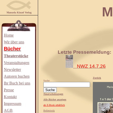
Manuela
Manuela Kinzel Verlag
Home
Wir über uns
Bücher
Letzte Pressemeldung:
Theaterstücke
Veranstaltungen
NWZ 14.7.26
Newsletter
Autoren buchen
Zurück
Suche:
Ihr Buch bei uns
Presse
Neuerscheinungen
Kontakt
Alle Bücher anzeigen
Impressum
als E-Book erhältlich
AGB
Belletristik