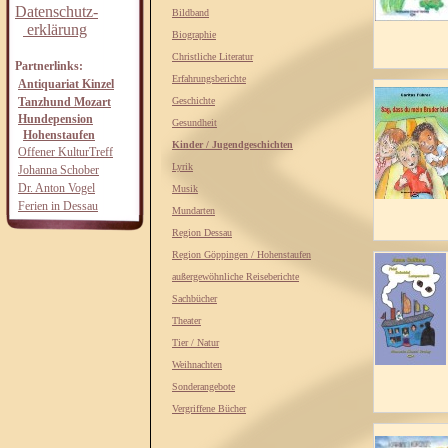
Datenschutz-
Bildband
erklärung
Biographie
Christliche Literatur
Partnerlinks:
Erfahrungsberichte
Antiquariat Kinzel
Tanzhund Mozart
Geschichte
Hundepension
Gesundheit
Hohenstaufen
Kinder / Jugendgeschichten
Offener KulturTreff
Lyrik
Johanna Schober
Dr. Anton Vogel
Musik
Ferien in Dessau
Mundarten
Region Dessau
Region Göppingen / Hohenstaufen
außergewöhnliche Reiseberichte
Sachbücher
Theater
Tier / Natur
Weihnachten
Sonderangebote
Vergriffene Bücher