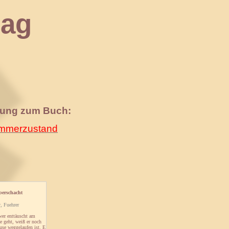
ag
nung zum Buch:
merzustand
berschacht
, Fuehrer
er enttäuscht am
e geht, weiß er noch
use weggelaufen ist. E