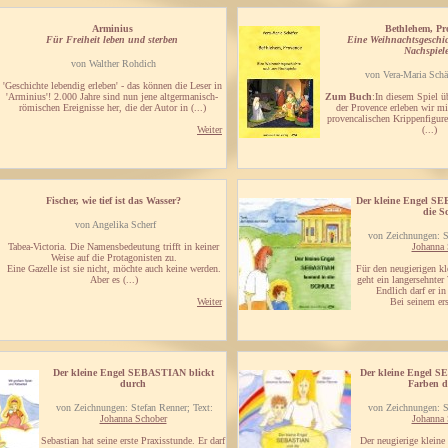
Arminius
Bethlehem, Pr
Für Freiheit leben und sterben
Eine Weihnachtsgeschic
Nachspiel
von Walther Rohdich
von Vera-Maria Schäf
'Geschichte lebendig erleben' - das können die Leser in
'Arminius'! 2.000 Jahre sind nun jene altgermanisch-
Zum Buch
:In diesem Spiel ü
römischen Ereignisse her, die der Autor in (...)
der Provence erleben wir m
provencalischen Krippenfigur
Weiter
(...)
Fischer, wie tief ist das Wasser?
Der kleine Engel S
die S
von Angelika Scherf
von Zeichnungen: S
Tabea-Victoria. Die Namensbedeutung trifft in keiner
Johanna 
Weise auf die Protagonisten zu.
Eine Gazelle ist sie nicht, möchte auch keine werden.
Für den neugierigen kl
Aber es (...)
geht ein langersehnter
Endlich darf er in
Weiter
Bei seinem ers
Der kleine Engel SEBASTIAN blickt
Der kleine Engel 
durch
Farben d
von Zeichnungen: Stefan Renner; Text:
von Zeichnungen: S
Johanna Schober
Johanna 
Sebastian hat seine erste Praxisstunde. Er darf
Der neugierige kleine 