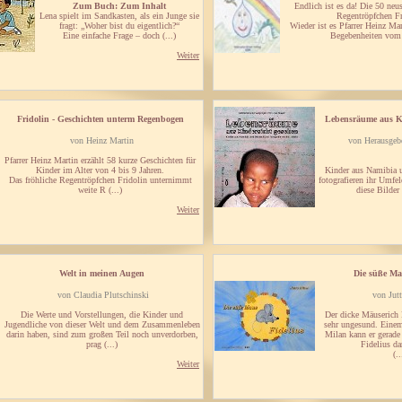
Zum Buch: Zum Inhalt
Endlich ist es da! Die 50 ne
Lena spielt im Sandkasten, als ein Junge sie
Regentröpfchen Fr
fragt: „Woher bist du eigentlich?“
Wieder ist es Pfarrer Heinz Mar
Eine einfache Frage – doch (...)
Begebenheiten vom 
Weiter
Fridolin - Geschichten unterm Regenbogen
Lebensräume aus Ki
von Heinz Martin
von Herausgeb
Pfarrer Heinz Martin erzählt 58 kurze Geschichten für
Kinder im Alter von 4 bis 9 Jahren.
Kinder aus Namibia 
Das fröhliche Regentröpfchen Fridolin unternimmt
fotografieren ihr Umfe
weite R (...)
diese Bilder
Weiter
Welt in meinen Augen
Die süße Ma
von Claudia Plutschinski
von Jutt
Die Werte und Vorstellungen, die Kinder und
Der dicke Mäuserich F
Jugendliche von dieser Welt und dem Zusammenleben
sehr ungesund. Einem
darin haben, sind zum großen Teil noch unverdorben,
Milan kann er gerade
prag (...)
Fidelius da
(..
Weiter