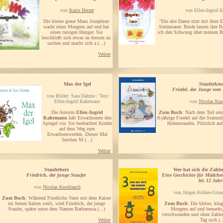
von
Karin Herzer
von Ellen-Ingrid 
Die kleine graue Maus Josephine
"Die alte Dame sitzt mit ihrer 
wacht eines Morgens auf und hat
Steinmauer. Beide lassen ihre B
einen riesigen Hunger. Sie
ich den Schwung über meinen Bl
beschließt sich etwas zu fressen zu
suchen und macht sich a (...)
Weiter
Max der Igel
Stauferkin
Friedel, der Junge vom
von Bilder: Sara Dahme / Text:
Ellen-Ingrid Kahrmann
von
Nicolas Kno
Die Autorin
Ellen-Ingrid
Zum Buch
: Nach dem Tod sei
Kahrmann
hält Erwachsenen den
8-jährige Friedel auf die Stammb
Spiegel vor. Sie beobachtet Kinder
Hohenstaufen. Plötzlich auf s
auf dem Weg zum
Erwachsenwerden. Dieses Mal
brechen M (...)
Weiter
Stauferherz
Wer hat sich die Zahl
Friedrich, der junge Staufer
Eine Geschichte für Mädche
bis 12 Jah
von
Nicolas Knoblauch
von Jürgen Köhler-Grun
Zum Buch
: Während Friedrichs Vater mit dem Kaiser
im fernen Italien weilt, wird Friedrich, der junge
Zum Buch
: Die kleine, klu
Staufer, später unter dem Namen Barbarossa (...)
Morgens auf und bemerkt,
verschwunden und ohne Zahlen
Weiter
Tag nich (..