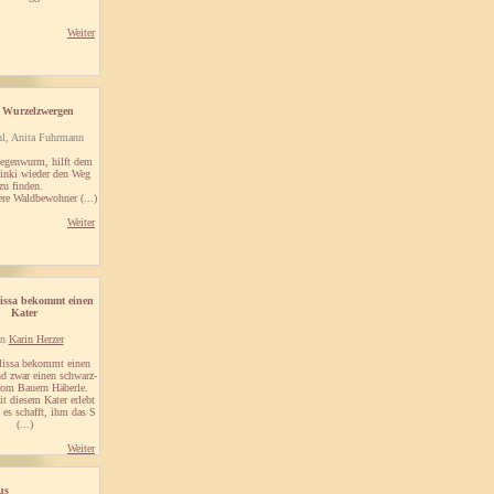
Weiter
 Wurzelzwergen
hl, Anita Fuhrmann
Regenwurm, hilft dem
inki wieder den Weg
zu finden.
dere Waldbewohner (...)
Weiter
issa bekommt einen
Kater
on
Karin Herzer
issa bekommt einen
nd zwar einen schwarz-
om Bauern Häberle.
t diesem Kater erlebt
 es schafft, ihm das S
(...)
Weiter
us