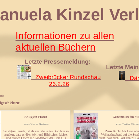
 Kinzel Verl
Informationen zu allen
aktuellen Büchern
Letzte Pressemeldung:
Letzte Mei
Zweibrücker Rundschau
Däm
26.2.26
rie
dgeschichten:
Sei (k)ein Frosch
Geheimnisse im Sil
von Günter Bertram
von Caritas Führer
Sei (k)ein Frosch, ist als ein fabelhaftes Büchlein so
Zum Buch:
Als Leon schw
angelegt, dass es über Wort und Bild seinen kleinen
Weihnachtsabend auf die Straß
und großen Lesern die Kinderwelt der Tiere (...)
nicht, dass auch Paul von zu Ha