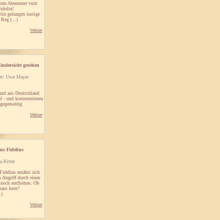
usten Abenteuer vom
idolin!
tin gelungen lustige
Reg (...)
Weiter
ndersicht gesehen
er: Uwe Mayer
und aus Deutschland
ld - und kommentieren
 gegenseitig
Weiter
us Fidelius
a Ritter
idelius ernährt sich
 Angriff durch einen
 noch entfliehen. Ob
raus lernt?
.)
Weiter