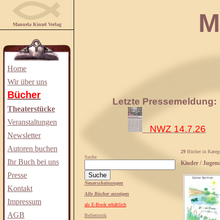
Manuela
Manuela Kinzel Verlag
Home
Wir über uns
Bücher
Letzte Pressemeldung:
Theaterstücke
Veranstaltungen
NWZ 14.7.26
Newsletter
Autoren buchen
29
Bücher in Katego
Suche:
Ihr Buch bei uns
Kinder / Jugen
Presse
Neuerscheinungen
Kontakt
Alle Bücher anzeigen
Impressum
als E-Book erhältlich
AGB
Belletristik