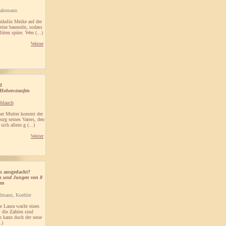
Kahrmann
Enkelin Meike auf der
eine baumeln, sodass
üten spüre. Wen (...)
Weiter
d
 Hohenstaufen
blauch
ner Mutter kommt der
urg seines Vaters, den
ich allein g (...)
Weiter
en ausgedacht?
n und Jungen von 8
ren
dmann, Koehler
ge Laura wacht eines
 die Zahlen sind
 kann doch der neue
.)