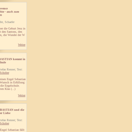
ovence
hte - auch zum
en
er, Schaefer
ber die Geburt Jesu in
it den Santons, den
en, die Wunder der W
Weiter
EBASTIAN kommt in
chule
tefan Renner; Text:
Schober
einen Engel Sebastian
 Wunsch in Erfüllung:
 die Engelschule.
ten Klas (...)
Weiter
SEBASTIAN und die
er Liebe
tefan Renner; Text:
Schober
Engel Sebastian fällt