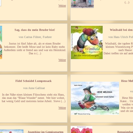
(...)
Weiter
Sag, dass du mein Bruder bist!
Winibald bei den
von Caritas Führer, Fuehrer
von Hans Ulrich Po
Justus ist fünf Jahre alt, als er einen Bruder
Winibald, der tapfere 
bekommt. Der heißt Mose und ist kein Baby mehr.
kleinen Wurzelzwerg P
Außerdem sieht er fremd aus und war ein Heimkind.
nach Hause 
Das n (...)
Dabei treffen sie auf an
Weiter
Fidel Schnidel Lumpensack
Hexe Mel
von Anne Gallinat
v
In der Nähe eines kleinen Flüsschens steht ein Haus,
das man das “Blaue Wunder” nennt. Wer hier wohnt,
Hexe Mel
hat wenig Geld und meistens keine Arbeit. Steve (...)
Kater... U
weißen v
Weiter
Was sie mi
und ob sie
Josephine im Gemüsegarten
Begonienha