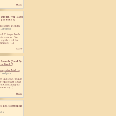
Weiter
h auf den Weg (Band
) (
zu Band 3
)
Integrative Medizin
;
 Landgrebe
t du?', fragte Jakob.
antwortete es. Das
 ängstlich auf den
nunter, (...)
Weiter
 Freunde (Band 2) (
zu Band 3
)
Integrative Medizin
;
 Landgrebe
hen und seine Freunde'
er 'Mistelchen Reihe'
die Einhaltung der
lesen w (...)
Weiter
ite des Regenbogens
rtin