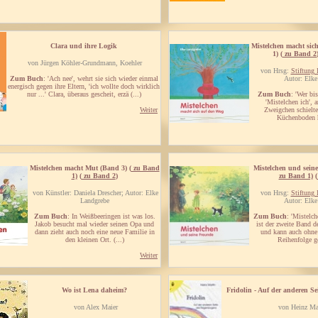
Clara und ihre Logik
Mistelchen macht sic
1) (
zu Band 2
von Jürgen Köhler-Grundmann, Koehler
von Hrsg:
Stiftung 
Zum Buch
: 'Ach nee', wehrt sie sich wieder einmal
Autor: Elke
energisch gegen ihre Eltern, 'ich wollte doch wirklich
nur ...' Clara, überaus gescheit, erzä (...)
Zum Buch
: 'Wer bis
'Mistelchen ich', 
Weiter
Zweigchen schielte
Küchenboden hi
Mistelchen macht Mut (Band 3) (
zu Band
Mistelchen und seine
1)
(
zu Band 2
)
zu Band 1)
(
von Künstler: Daniela Drescher; Autor: Elke
von Hrsg:
Stiftung 
Landgrebe
Autor: Elke
Zum Buch
: In Weißbeeringen ist was los.
Zum Buch
: 'Mistelc
Jakob besucht mal wieder seinen Opa und
ist der zweite Band d
dann zieht auch noch eine neue Familie in
und kann auch ohne 
den kleinen Ort. (...)
Reihenfolge ge
Weiter
Wo ist Lena daheim?
Fridolin - Auf der anderen Se
von Alex Maier
von Heinz Ma