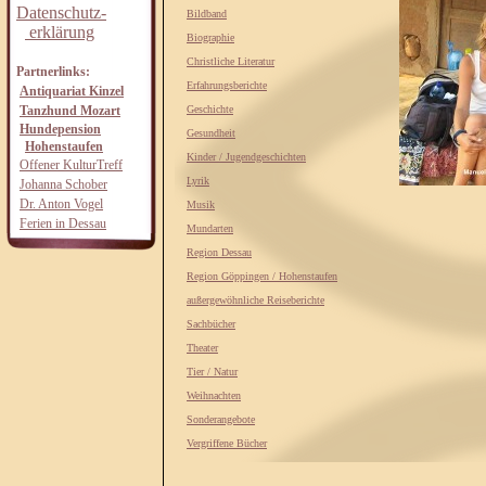
Datenschutz-
Bildband
erklärung
Biographie
Christliche Literatur
Partnerlinks:
Erfahrungsberichte
Antiquariat Kinzel
Tanzhund Mozart
Geschichte
Hundepension
Gesundheit
Hohenstaufen
Kinder / Jugendgeschichten
Offener KulturTreff
Lyrik
Johanna Schober
Dr. Anton Vogel
Musik
Ferien in Dessau
Mundarten
Region Dessau
Region Göppingen / Hohenstaufen
außergewöhnliche Reiseberichte
Sachbücher
Theater
Tier / Natur
Weihnachten
Sonderangebote
Vergriffene Bücher