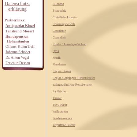
Datenschutz-
Bildband
erklärung
Biographie
Christliche Literatur
Partnerlinks:
Erfahrungsberichte
Antiquariat Kinzel
Tanzhund Mozart
Geschichte
Hundepension
Gesundheit
Hohenstaufen
Kinder / Jugendgeschichten
Offener KulturTreff
Lyrik
Johanna Schober
Dr. Anton Vogel
Musik
Ferien in Dessau
Mundarten
Region Dessau
Region Göppingen / Hohenstaufen
außergewöhnliche Reiseberichte
Sachbücher
Theater
Tier / Natur
Weihnachten
Sonderangebote
Vergriffene Bücher