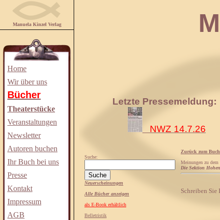
Manuela
Manuela Kinzel Verlag
Home
Wir über uns
Bücher
Letzte Pressemeldung:
Theaterstücke
Veranstaltungen
NWZ 14.7.26
Newsletter
Autoren buchen
Zurück zum Buch
Suche:
Ihr Buch bei uns
Meinungen zu dem
Die Sektion Hohen
Presse
Neuerscheinungen
Kontakt
Schreiben Sie
Alle Bücher anzeigen
Impressum
als E-Book erhältlich
AGB
Belletristik