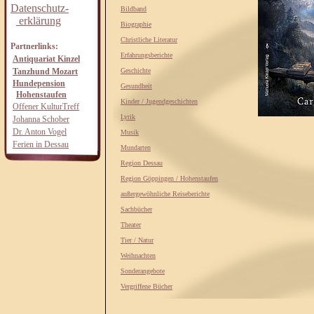
Datenschutz-
Bildband
erklärung
Biographie
Christliche Literatur
Partnerlinks:
Erfahrungsberichte
Antiquariat Kinzel
Tanzhund Mozart
Geschichte
Hundepension
Gesundheit
Hohenstaufen
Kinder / Jugendgeschichten
Offener KulturTreff
Lyrik
Johanna Schober
Dr. Anton Vogel
Musik
Ferien in Dessau
Mundarten
Region Dessau
Region Göppingen / Hohenstaufen
außergewöhnliche Reiseberichte
Sachbücher
Theater
Tier / Natur
Weihnachten
Sonderangebote
Vergriffene Bücher