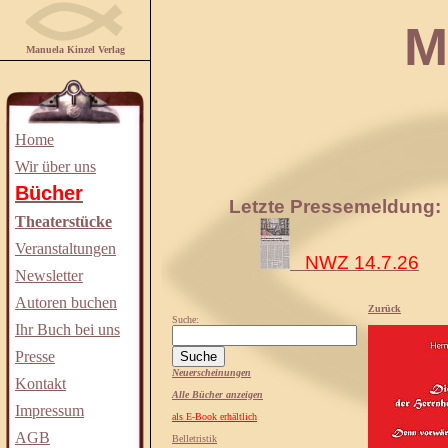
Manuela
Manuela Kinzel Verlag
Home
Wir über uns
Bücher
Letzte Pressemeldung:
Theaterstücke
Veranstaltungen
NWZ 14.7.26
Newsletter
Autoren buchen
Zurück
Suche:
Ihr Buch bei uns
Presse
Neuerscheinungen
Kontakt
Alle Bücher anzeigen
Impressum
als E-Book erhältlich
AGB
Belletristik