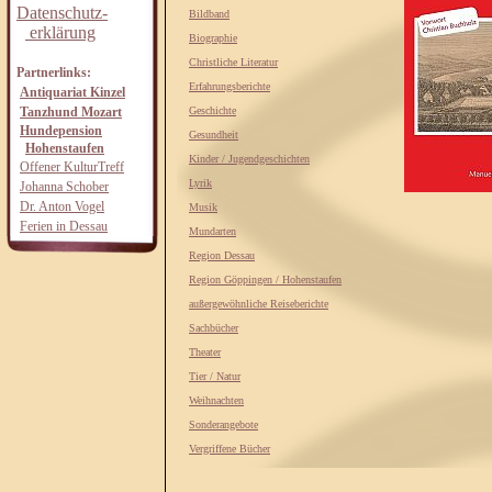
Datenschutz-
Bildband
erklärung
Biographie
Christliche Literatur
Partnerlinks:
Erfahrungsberichte
Antiquariat Kinzel
Tanzhund Mozart
Geschichte
Hundepension
Gesundheit
Hohenstaufen
Kinder / Jugendgeschichten
Offener KulturTreff
Lyrik
Johanna Schober
Dr. Anton Vogel
Musik
Ferien in Dessau
Mundarten
Region Dessau
Region Göppingen / Hohenstaufen
außergewöhnliche Reiseberichte
Sachbücher
Theater
Tier / Natur
Weihnachten
Sonderangebote
Vergriffene Bücher