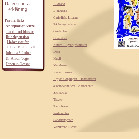
Datenschutz-
Bildband
erklärung
Biographie
Christliche Literatur
Partnerlinks:
Erfahrungsberichte
Antiquariat Kinzel
Tanzhund Mozart
Geschichte
Hundepension
Gesundheit
Hohenstaufen
Kinder / Jugendgeschichten
Offener KulturTreff
Lyrik
Johanna Schober
Dr. Anton Vogel
Musik
Ferien in Dessau
Mundarten
Region Dessau
Region Göppingen / Hohenstaufen
außergewöhnliche Reiseberichte
Sachbücher
Theater
Tier / Natur
Weihnachten
Sonderangebote
Vergriffene Bücher