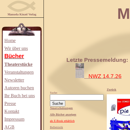
Manuela
Manuela Kinzel Verlag
Home
Wir über uns
Bücher
Letzte Pressemeldung:
Theaterstücke
Veranstaltungen
NWZ 14.7.26
Newsletter
Autoren buchen
Zurück
Suche:
Ihr Buch bei uns
Presse
Neuerscheinungen
Kontakt
Alle Bücher anzeigen
Impressum
als E-Book erhältlich
AGB
Belletristik