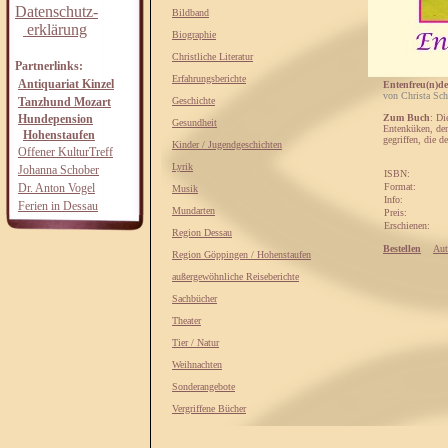
Datenschutz-
Bildband
erklärung
Biographie
Christliche Literatur
Partnerlinks:
Erfahrungsberichte
Antiquariat Kinzel
Entenfreu(n)de
von Christa Sch
Tanzhund Mozart
Geschichte
Hundepension
Zum Buch
: Di
Gesundheit
Entenküken, den
Hohenstaufen
gegriffen, die d
Kinder / Jugendgeschichten
Offener KulturTreff
Lyrik
Johanna Schober
ISBN:
Dr. Anton Vogel
Format:
Musik
Info:
Ferien in Dessau
Mundarten
Preis:
Erschienen:
Region Dessau
Bestellen
Aut
Region Göppingen / Hohenstaufen
außergewöhnliche Reiseberichte
Sachbücher
Theater
Tier / Natur
Weihnachten
Sonderangebote
Vergriffene Bücher