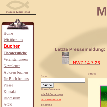
Manuela
Manuela Kinzel Verlag
Home
Wir über uns
Bücher
Letzte Pressemeldung:
Theaterstücke
Veranstaltungen
NWZ 14.7.26
Newsletter
Autoren buchen
Zurück
Suche:
Ihr Buch bei uns
Presse
Neuerscheinungen
Kontakt
Alle Bücher anzeigen
Impressum
als E-Book erhältlich
AGB
Belletristik