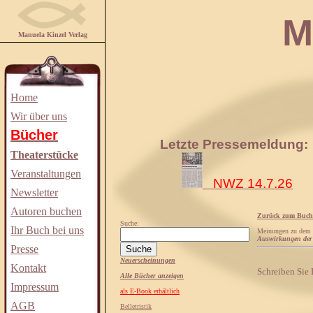
Manuela
Manuela Kinzel Verlag
Home
Wir über uns
Bücher
Letzte Pressemeldung:
Theaterstücke
Veranstaltungen
NWZ 14.7.26
Newsletter
Autoren buchen
Zurück zum Buch
Suche:
Ihr Buch bei uns
Meinungen zu dem
Auswirkungen der 
Presse
Neuerscheinungen
Kontakt
Schreiben Sie
Alle Bücher anzeigen
Impressum
als E-Book erhältlich
AGB
Belletristik