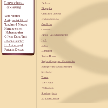
Datenschutz-
Bildband
erklärung
Biographie
Christliche Literatur
Partnerlinks:
Erfahrungsberichte
Antiquariat Kinzel
Tanzhund Mozart
Geschichte
Hundepension
Gesundheit
Hohenstaufen
Kinder / Jugendgeschichten
Offener KulturTreff
Lyrik
Johanna Schober
Dr. Anton Vogel
Musik
Ferien in Dessau
Mundarten
Region Dessau
Region Göppingen / Hohenstaufen
außergewöhnliche Reiseberichte
Sachbücher
Theater
Tier / Natur
Weihnachten
Sonderangebote
Vergriffene Bücher