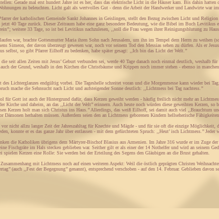
ellen: Gerade mal erst hundert Jahre ist es her, dass das elektrische Licht in die Häuser kam. Bis dahin hatte
ohnungen zu beleuchten. Licht galt als wertvolles Gut - denn die Arbeit der Handwerker und Landwirte war im
 Pfarrer der katholischen Gemeinde Sankt Johannes in Geislingen, stellt den Bezug zwischen Licht und Religio
ge jetzt 40 Tage zurück. Dieser Zeitraum habe eine ganz besondere Bedeutung, wie die Bibel im Buch Levitikus e
nrein’’; weitere 33 Tage, so ist bei Levitikus nachzulesen, ‚‚soll die Frau wegen ihrer Reinigungsblutung zu Ha
elaufen war, brachte Gottesmutter Maria ihren Sohn nach Jerusalem, um ihn im Tempel dem Herrn zu weihen (so b
 Simeon, der davon überzeugt gewesen war, noch vor seinem Tod den Messias sehen zu dürfen. Als er Jesus erb
sus selbst, so gibt Pfarrer Eilhoff zu bedenken, habe später gesagt: ‚‚Ich bin das Licht der Welt.’’
 die seit allen Zeiten mit Jesus’ Geburt verbunden sei, werde 40 Tage danach noch einmal deutlich, weshalb für d
t auch der Grund, weshalb in den Kirchen die Christbäume und Krippen noch immer stehen - ebenso in manche
t des Lichterglanzes endgültig vorbei. Die Tageshelle schreitet voran und die Morgenmesse kann wieder bei Tag sta
Spruch mache die Sehnsucht nach Licht und aufsteigender Sonne deutlich: ‚‚Lichtmess bei Tag nachtess.’’
l für Gott ist auch der Hintergrund dafür, dass Kerzen geweiht werden - häufig freilich nicht mehr an Lichtme
 der Kirche und daheim, an das ‚‚Licht der Welt’’ erinnern. Auch heute noch würden diese geweihten Kerzen, so b
esen Kerzen holt man sich Christus ins Haus.’’ Allerdings, das weiß Eilhoff, sei damit auch viel ‚‚Brauchtum u
vor Dämonen herhalten müssen. Außerdem seien den an Lichtmess geborenen Kindern hellseherische Fähigkeiten
vor nicht allzu langer Zeit der Jahreszahltag für Knechte und Mägde - und für sie oft die einzige Möglichkeit, 
eden, konnte er es das ganze Jahr über entlassen - mit dem gefürchteten Spruch: ‚‚Heut’ isch Lichtmess.’’ Jeder 
ken die Katholiken übrigens dem Märtyrer-Bischof Blasius aus Armenien. Im Jahre 316 wurde er im Zuge der C
eine Fischgräte im Hals stecken geblieben war. Seither gilt er als einer der 14 Nothelfer und wird an seinem 
ei spielen Kerzen eine Rolle: Sie werden bei der Erteilung des Segens den Gläubigen an die Brust gehalten.
 Zusammenhang mit Lichtmess noch auf einen weiteren Aspekt: Weil die östlich geprägten Christen Weihnachten 
ertag’’ (auch ‚‚Fest der Begegnung’’ genannt), entsprechend verschoben - auf den 14. Februar. Geblieben davon se