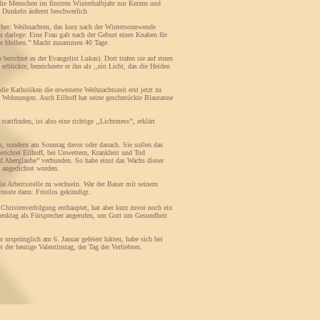
n die Menschen im finstren Winterhalbjahr nur Kerzen und
 Dunkeln äußerst beschwerlich.
n her: Weihnachten, das kurz nach der Wintersonnwende
s darlege: Eine Frau galt nach der Geburt eines Knaben für
use bleiben.’’ Macht zusammen 40 Tage.
erichtet es der Evangelist Lukas). Dort trafen sie auf einen
lickte, bezeichnete er ihn als ‚‚ein Licht, das die Heiden
ie Katholiken die erweiterte Weihnachtszeit erst jetzt zu
n Wohnungen. Auch Eilhoff hat seine geschmückte Blautanne
ttfinden, ist also eine richtige ‚‚Lichtmess’’, erklärt
ss, sondern am Sonntag davor oder danach. Sie sollen das
erichtet Eilhoff, bei Unwettern, Krankheit und Tod
nd Aberglaube’’ verbunden. So habe einst das Wachs dieser
 angedichtet worden.
die Arbeitsstelle zu wechseln. War der Bauer mit seinem
wusste dann: Fristlos gekündigt.
hristenverfolgung enthauptet, hat aber kurz zuvor noch ein
Gedenktag als Fürsprecher angerufen, um Gott um Gesundheit
ursprünglich am 6. Januar gefeiert hätten, habe sich bei
i der heutige Valentinstag, der Tag der Verliebten.