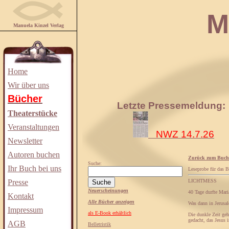
Manuela
Manuela Kinzel Verlag
Home
Wir über uns
Bücher
Letzte Pressemeldung:
Theaterstücke
Veranstaltungen
NWZ 14.7.26
Newsletter
Autoren buchen
Zurück zum Buch
Suche:
Ihr Buch bei uns
Leseprobe für das 
Presse
LICHTMESS
Neuerscheinungen
40 Tage durfte Mari
Kontakt
Alle Bücher anzeigen
Was dann in Jerusal
Impressum
als E-Book erhältlich
Die dunkle Zeit geh
gedacht, das Jesus 
AGB
Belletristik