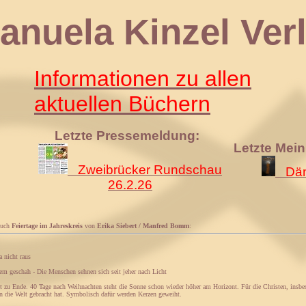
 Kinzel Verl
Informationen zu allen
aktuellen Büchern
Letzte Pressemeldung:
Letzte Mei
Zweibrücker Rundschau
Däm
26.2.26
Buch
Feiertage im Jahreskreis
von
Erika Siebert / Manfred Bomm
:
a nicht raus
em geschah - Die Menschen sehnen sich seit jeher nach Licht
t zu Ende. 40 Tage nach Weihnachten steht die Sonne schon wieder höher am Horizont. Für die Christen, insbes
in die Welt gebracht hat. Symbolisch dafür werden Kerzen geweiht.