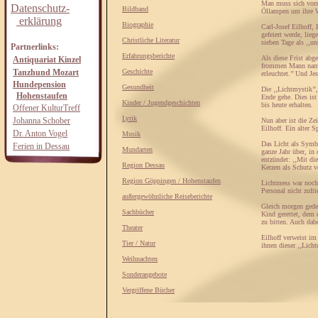
Man muss sich vorst
Datenschutz-
Bildband
Öllampen um ihre W
erklärung
Biographie
Carl-Josef Eilhoff,
gefeiert werde, lie
Christliche Literatur
sieben Tage als ‚‚u
Partnerlinks:
Erfahrungsberichte
Als diese Frist abg
Antiquariat Kinzel
frommen Mann namens
Tanzhund Mozart
Geschichte
erleuchtet.’’ Und Je
Hundepension
Gesundheit
Die ‚‚Lichtmystik’’,
Hohenstaufen
Ende gehe. Dies is
Kinder / Jugendgeschichten
bis heute erhalten.
Offener KulturTreff
Lyrik
Johanna Schober
Nun aber ist die Zei
Eilhoff. Ein alter 
Dr. Anton Vogel
Musik
Das Licht als Symbo
Ferien in Dessau
Mundarten
ganze Jahr über, in
entzündet: ‚‚Mit di
Region Dessau
Kerzen als Schutz 
Region Göppingen / Hohenstaufen
Lichtmess war noch 
Personal nicht zufri
außergewöhnliche Reiseberichte
Gleich morgen geden
Sachbücher
Kind gerettet, dem 
zu bitten. Auch dab
Theater
Eilhoff verweist im
Tier / Natur
ihnen dieser ‚‚Licht
Weihnachten
Sonderangebote
Vergriffene Bücher