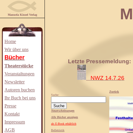
Manuela
Manuela Kinzel Verlag
Home
Wir über uns
Bücher
Letzte Pressemeldung:
Theaterstücke
Veranstaltungen
NWZ 14.7.26
Newsletter
Autoren buchen
Zurück
Suche:
Ihr Buch bei uns
Presse
Neuerscheinungen
Kontakt
Alle Bücher anzeigen
Impressum
als E-Book erhältlich
AGB
Belletristik