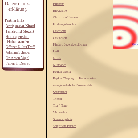
Datenschutz-
Bildband
erklärung
Biographie
Christliche Literatur
Partnerlinks:
Erfahrungsberichte
Antiquariat Kinzel
Tanzhund Mozart
Geschichte
Hundepension
Gesundheit
Hohenstaufen
Kinder / Jugendgeschichten
Offener KulturTreff
Lyrik
Johanna Schober
Dr. Anton Vogel
Musik
Ferien in Dessau
Mundarten
Region Dessau
Region Göppingen / Hohenstaufen
außergewöhnliche Reiseberichte
Sachbücher
Theater
Tier / Natur
Weihnachten
Sonderangebote
Vergriffene Bücher