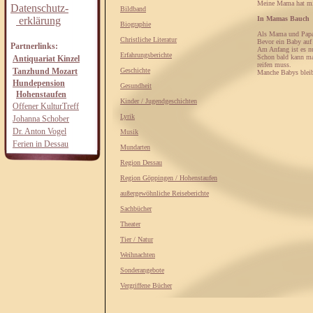
Meine Mama hat mir 
Datenschutz-
Bildband
erklärung
In Mamas Bauch
Biographie
Als Mama und Papa e
Christliche Literatur
Bevor ein Baby auf
Partnerlinks:
Am Anfang ist es nu
Erfahrungsberichte
Schon bald kann ma
Antiquariat Kinzel
reifen muss.
Tanzhund Mozart
Geschichte
Manche Babys bleib
Hundepension
Gesundheit
Hohenstaufen
Kinder / Jugendgeschichten
Offener KulturTreff
Lyrik
Johanna Schober
Dr. Anton Vogel
Musik
Ferien in Dessau
Mundarten
Region Dessau
Region Göppingen / Hohenstaufen
außergewöhnliche Reiseberichte
Sachbücher
Theater
Tier / Natur
Weihnachten
Sonderangebote
Vergriffene Bücher