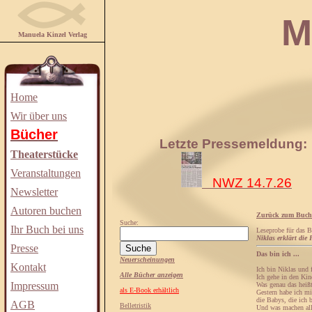
Manuela
Manuela Kinzel Verlag
Home
Wir über uns
Bücher
Letzte Pressemeldung:
Theaterstücke
Veranstaltungen
NWZ 14.7.26
Newsletter
Autoren buchen
Zurück zum Buch
Suche:
Ihr Buch bei uns
Leseprobe für das 
Niklas erklärt die
Presse
Das bin ich ...
Neuerscheinungen
Kontakt
Ich bin Niklas und f
Alle Bücher anzeigen
Ich gehe in den Kin
Impressum
Was genau das heißt
als E-Book erhältlich
Gestern habe ich m
die Babys, die ich b
AGB
Belletristik
Und was machen all