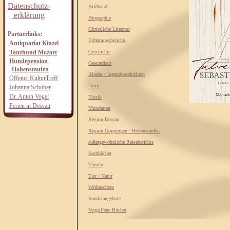
Datenschutz-
Bildband
erklärung
Biographie
Christliche Literatur
Partnerlinks:
Erfahrungsberichte
Antiquariat Kinzel
Tanzhund Mozart
Geschichte
Hundepension
Gesundheit
Hohenstaufen
Kinder / Jugendgeschichten
Offener KulturTreff
Lyrik
Johanna Schober
Dr. Anton Vogel
Musik
Ferien in Dessau
Mundarten
Region Dessau
Region Göppingen / Hohenstaufen
außergewöhnliche Reiseberichte
Sachbücher
Theater
Tier / Natur
Weihnachten
Sonderangebote
Vergriffene Bücher