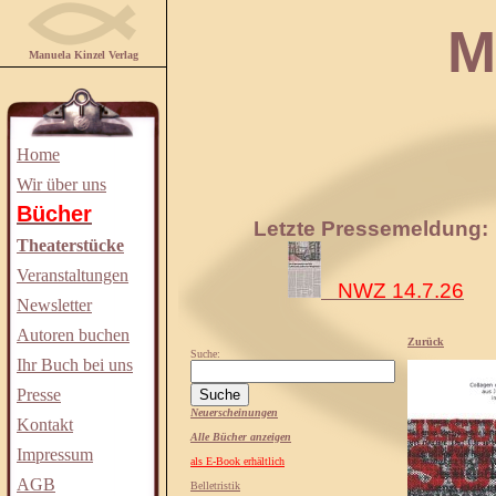
Manuela
Manuela Kinzel Verlag
Home
Wir über uns
Bücher
Letzte Pressemeldung:
Theaterstücke
Veranstaltungen
NWZ 14.7.26
Newsletter
Autoren buchen
Zurück
Suche:
Ihr Buch bei uns
Presse
Neuerscheinungen
Kontakt
Alle Bücher anzeigen
Impressum
als E-Book erhältlich
AGB
Belletristik