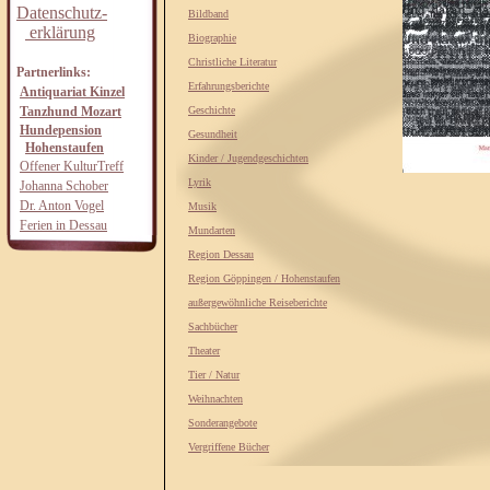
Datenschutz-
Bildband
erklärung
Biographie
Christliche Literatur
Partnerlinks:
Erfahrungsberichte
Antiquariat Kinzel
Tanzhund Mozart
Geschichte
Hundepension
Gesundheit
Hohenstaufen
Kinder / Jugendgeschichten
Offener KulturTreff
Lyrik
Johanna Schober
Dr. Anton Vogel
Musik
Ferien in Dessau
Mundarten
Region Dessau
Region Göppingen / Hohenstaufen
außergewöhnliche Reiseberichte
Sachbücher
Theater
Tier / Natur
Weihnachten
Sonderangebote
Vergriffene Bücher