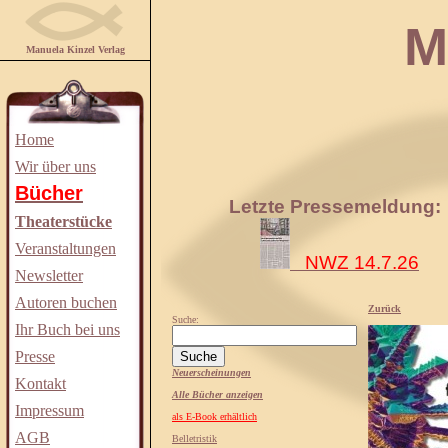
Manuela
Manuela Kinzel Verlag
Home
Wir über uns
Bücher
Letzte Pressemeldung:
Theaterstücke
Veranstaltungen
NWZ 14.7.26
Newsletter
Autoren buchen
Zurück
Suche:
Ihr Buch bei uns
Presse
Neuerscheinungen
Kontakt
Alle Bücher anzeigen
Impressum
als E-Book erhältlich
AGB
Belletristik