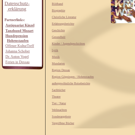
Datenschutz-
Bildband
erklärung
Biographie
Christliche Literatur
Partnerlinks:
Erfahrungsberichte
Antiquariat Kinzel
Tanzhund Mozart
Geschichte
Hundepension
Gesundheit
Hohenstaufen
Kinder / Jugendgeschichten
Offener KulturTreff
Lyrik
Johanna Schober
Dr. Anton Vogel
Musik
Ferien in Dessau
Mundarten
Region Dessau
Region Göppingen / Hohenstaufen
außergewöhnliche Reiseberichte
Sachbücher
Theater
Tier / Natur
Weihnachten
Sonderangebote
Vergriffene Bücher