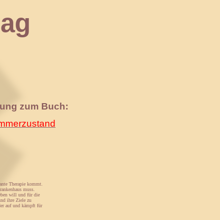
ag
nung zum Buch:
merzustand
ulante Therapie kommt.
 Krankenhaus muss.
eben will und für die
nd ihre Ziele zu
er auf und kämpft für