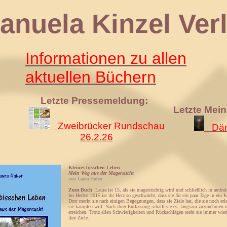
 Kinzel Verl
Informationen zu allen
aktuellen Büchern
Letzte Pressemeldung:
Letzte Mei
Zweibrücker Rundschau
Däm
26.2.26
Kleines bisschen Leben
Mein Weg aus der Magersucht
von Laura Huber
Zum Buch
: Laura ist 15, als sie magersüchtig wird und schließlich in amb
Im Herbst 2015 ist ihr Herz so geschwächt, dass sie für ein paar Tage in ein
Dort merkt sie nach einigen Begegnungen, dass sie Ziele hat, die sie noch erl
sie kämpfen will. Nach ihrer Entlassung schafft sie es, langsam zuzunehmen u
erreichen. Trotz allen Schwierigkeiten und Rückschlägen steht sie immer wied
ihre Ziele.