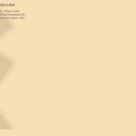
schen Leben
11. Klasse eines
d autobiographische
hen und zeigen, dass