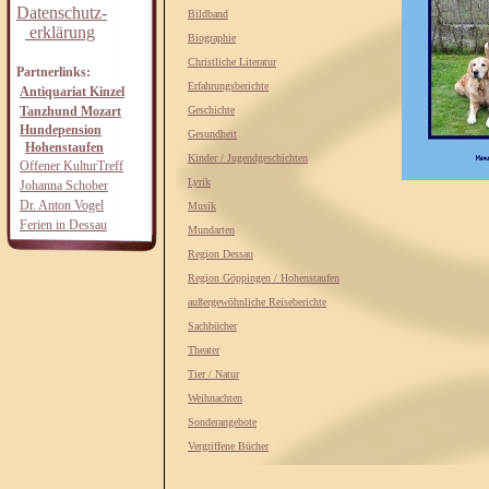
Datenschutz-
Bildband
erklärung
Biographie
Christliche Literatur
Partnerlinks:
Erfahrungsberichte
Antiquariat Kinzel
Tanzhund Mozart
Geschichte
Hundepension
Gesundheit
Hohenstaufen
Kinder / Jugendgeschichten
Offener KulturTreff
Lyrik
Johanna Schober
Dr. Anton Vogel
Musik
Ferien in Dessau
Mundarten
Region Dessau
Region Göppingen / Hohenstaufen
außergewöhnliche Reiseberichte
Sachbücher
Theater
Tier / Natur
Weihnachten
Sonderangebote
Vergriffene Bücher