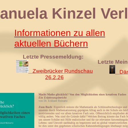
 Kinzel Verl
Informationen zu allen
aktuellen Büchern
Letzte Pressemeldung:
Letzte Mei
Zweibrücker Rundschau
Däm
26.2.26
Macht Mathe glücklich? Von den Möglichkeiten eines kreativen Faches
Ein Erfahrungsbericht
von Dr. Eckhard Reinartz
Zum Buch
: Eigentlich müsste die Mathematik als Schlüsseltechnologie und 
unserem durch Mathematisierung geprägten Alltag auch in der Schule ein höchs
motivierendes und vor allem kreatives Fach sein. Offensichtlich empfinden abe
völlig anders. Was sind die Gründe dafür? Welchen Beitrag könnte das Fach M
um unsere Schüler mit Hilfe realistischer und für sie relevanter Anwendungsko
Lebens- und Umwelt nachhaltig zu begeistern und zu global verantwortlichen 
Ist dies unter den gegebenen schulischen Rahmenbedingungen überhaupt mög