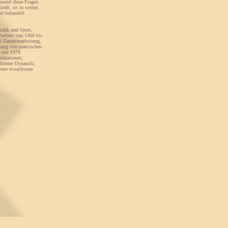
hmend diese Fragen.
ießt, ist in weiten
nd behandelt
.
matik und Sport,
beitete von 1968 bis
d Datenverarbeitung,
sung von praktischen
 seit 1979
likationen;
lineare Dynamik;
eier erwachsener