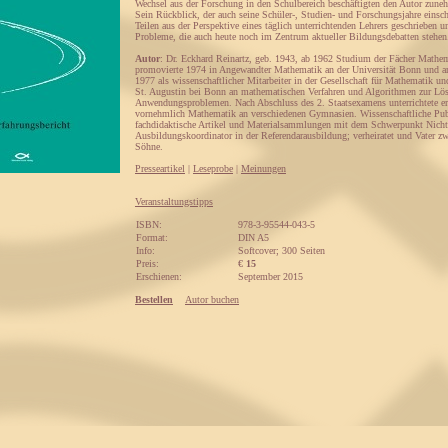
Wechsel aus der Forschung in den Schulbereich beschäftigten den Autor zune
Sein Rückblick, der auch seine Schüler-, Studien- und Forschungsjahre einschl
Teilen aus der Perspektive eines täglich unterrichtenden Lehrers geschrieben u
Probleme, die auch heute noch im Zentrum aktueller Bildungsdebatten stehen
Autor
: Dr. Eckhard Reinartz, geb. 1943, ab 1962 Studium der Fächer Mathe
promovierte 1974 in Angewandter Mathematik an der Universität Bonn und ar
1977 als wissenschaftlicher Mitarbeiter in der Gesellschaft für Mathematik un
St. Augustin bei Bonn an mathematischen Verfahren und Algorithmen zur Lö
Anwendungsproblemen. Nach Abschluss des 2. Staatsexamens unterrichtete er
vornehmlich Mathematik an verschiedenen Gymnasien. Wissenschaftliche Pub
fachdidaktische Artikel und Materialsammlungen mit dem Schwerpunkt Nicht
Ausbildungskoordinator in der Referendarausbildung; verheiratet und Vater zw
Söhne.
Presseartikel
|
Leseprobe
|
Meinungen
Veranstaltungstipps
ISBN:
978-3-95544-043-5
Format:
DIN A5
Info:
Softcover; 300 Seiten
Preis:
€
15
Erschienen:
September 2015
Bestellen
Autor buchen