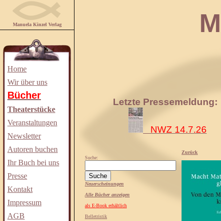
Manuela
Manuela Kinzel Verlag
Home
Wir über uns
Bücher
Letzte Pressemeldung:
Theaterstücke
Veranstaltungen
NWZ 14.7.26
Newsletter
Autoren buchen
Zurück
Suche:
Ihr Buch bei uns
Presse
Neuerscheinungen
Kontakt
Alle Bücher anzeigen
Impressum
als E-Book erhältlich
AGB
Belletristik