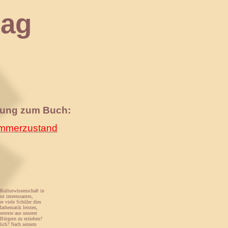
ag
nung zum Buch:
merzustand
Kulturwissenschaft in
t interessantes,
r viele Schüler dies
athematik leisten,
ntexte aus unserer
Bürgern zu erziehen?
lich? Nach seinem