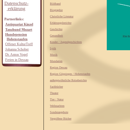
Datenschutz-
Bildband
erklärung
Biographie
Christliche Literatur
Partnerlinks:
Erfahrungsberichte
Antiquariat Kinzel
Tanzhund Mozart
Geschichte
Hundepension
Gesundheit
Hohenstaufen
Kinder / Jugendgeschichten
Offener KulturTreff
Lyrik
Johanna Schober
Dr. Anton Vogel
Musik
Ferien in Dessau
Mundarten
Region Dessau
Region Göppingen / Hohenstaufen
außergewöhnliche Reiseberichte
Sachbücher
Theater
Tier / Natur
Weihnachten
Sonderangebote
Vergriffene Bücher