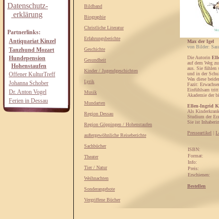
Datenschutz-
Bildband
erklärung
Biographie
Christliche Literatur
Partnerlinks:
Erfahrungsberichte
Antiquariat Kinzel
Max der Igel
von Bilder: Sar
Tanzhund Mozart
Geschichte
Hundepension
Die Autorin
Ell
Gesundheit
auf dem Weg zu
Hohenstaufen
aus. Sie fühlen
Kinder / Jugendgeschichten
Offener KulturTreff
und in der Schu
Was diese beide
Lyrik
Johanna Schober
Fazit: Erwachse
Einfühlsam trit
Dr. Anton Vogel
Musik
Akademie der bi
Ferien in Dessau
Mundarten
Ellen-Ingrid 
Als Kinderkrank
Region Dessau
Studium der Erz
Sie ist Inhaberi
Region Göppingen / Hohenstaufen
Presseartikel
|
L
außergewöhnliche Reiseberichte
Sachbücher
ISBN:
Format:
Theater
Info:
Tier / Natur
Preis:
Erschienen:
Weihnachten
Bestellen
Sonderangebote
Vergriffene Bücher