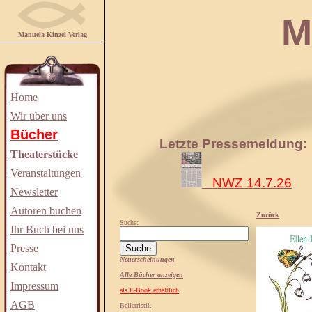
Manuela
Manuela Kinzel Verlag
Home
Wir über uns
Bücher
Letzte Pressemeldung:
Theaterstücke
Veranstaltungen
NWZ 14.7.26
Newsletter
Autoren buchen
Zurück
Suche:
Ihr Buch bei uns
Presse
Neuerscheinungen
Kontakt
Alle Bücher anzeigen
Impressum
als E-Book erhältlich
AGB
Belletristik