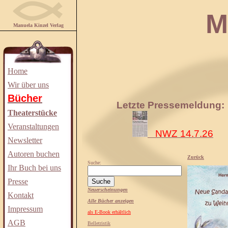
Manuela
Manuela Kinzel Verlag
Home
Wir über uns
Bücher
Letzte Pressemeldung:
Theaterstücke
Veranstaltungen
NWZ 14.7.26
Newsletter
Autoren buchen
Zurück
Suche:
Ihr Buch bei uns
Presse
Neuerscheinungen
Kontakt
Alle Bücher anzeigen
Impressum
als E-Book erhältlich
AGB
Belletristik