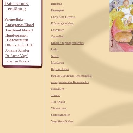
Datenschutz-
Bildband
erklärung
Biographie
Christliche Literatur
Partnerlinks:
Erfahrungsberichte
Antiquariat Kinzel
Tanzhund Mozart
Geschichte
Hundepension
Gesundheit
Hohenstaufen
Kinder / Jugendgeschichten
Offener KulturTreff
Lyrik
Johanna Schober
Dr. Anton Vogel
Musik
Ferien in Dessau
Mundarten
Region Dessau
Region Göppingen / Hohenstaufen
außergewöhnliche Reiseberichte
Sachbücher
Theater
Tier / Natur
Weihnachten
Sonderangebote
Vergriffene Bücher